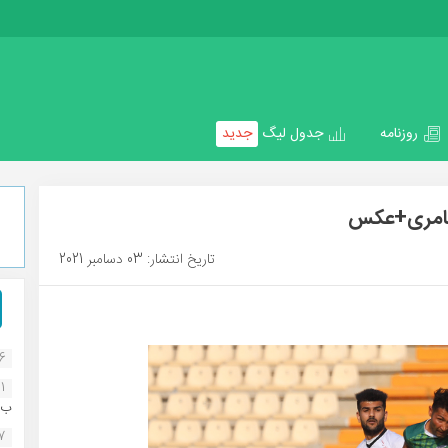
روزنامه
جدول لیگ
جدید
 عامری+عکس
تاریخ انتشار: 03 دسامبر 2021
16
1
ب..
07