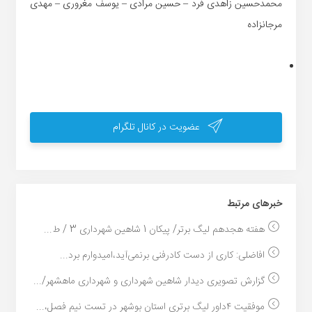
محمدحسین زاهدی فرد – حسین مرادی – یوسف مغروری – مهدی
مرجانزاده
عضویت در کانال تلگرام
خبر‌های مرتبط
هفته هجدهم لیگ برتر/ پیکان 1 شاهین شهرداری 3 / ط...
افاضلی: کاری از دست کادرفنی برنمی‌آید،امیدوارم برد...
گزارش تصویری دیدار شاهین شهرداری و شهرداری ماهشهر/...
موفقیت ۴داور لیگ برتری استان بوشهر در تست نیم فصل،...