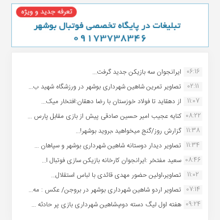
06:16
ایرانجوان سه بازیکن جدید گرفت...
02:11
تصاویر تمرین شاهین شهردارى بوشهر در ورزشگاه شهید ب...
11:07
از دهقاید تا فولاد خوزستان با رضا دهقان:افتخار میک...
08:22
کنایه عجیب امیر حسین صادقی پیش از بازی مقابل پارس ...
11:38
گزارش روز/گنج میخواهید ،بروید بوشهر!...
11:34
تصاویر دیدار دوستانه شاهین شهردارى بوشهر و سپاهان ...
08:46
سعید مفتخر :ایرانجوان کارخانه بازیکن سازی فوتبال ا...
11:02
تصاویر،اولین حضور مهدی قائدی با لباس استقلال...
07:14
تصاویر اردو شاهین شهرداری بوشهر در بروجن/ عکس : مه...
09:24
هفته اول لیگ دسته دوم،شاهین شهرداری بازی پر حادثه ...