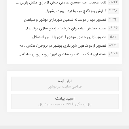
08:22
کنایه عجیب امیر حسین صادقی پیش از بازی مقابل پارس ...
11:38
گزارش روز/گنج میخواهید ،بروید بوشهر!...
11:34
تصاویر دیدار دوستانه شاهین شهردارى بوشهر و سپاهان ...
08:46
سعید مفتخر :ایرانجوان کارخانه بازیکن سازی فوتبال ا...
11:02
تصاویر،اولین حضور مهدی قائدی با لباس استقلال...
07:14
تصاویر اردو شاهین شهرداری بوشهر در بروجن/ عکس : مه...
09:24
هفته اول لیگ دسته دوم،شاهین شهرداری بازی پر حادثه ...
لیان ایده
طراحی سایت در بوشهر
اسپید پیامک
پنل پیامکی با ۹۵٪ تخفیف خرید پنل