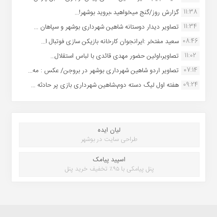
11:38
گزارش روز/گنج میخواهید ،بروید بوشهر!...
11:34
تصاویر دیدار دوستانه شاهین شهردارى بوشهر و سپاهان ...
08:46
سعید مفتخر :ایرانجوان کارخانه بازیکن سازی فوتبال ا...
11:02
تصاویر،اولین حضور مهدی قائدی با لباس استقلال...
07:14
تصاویر اردو شاهین شهرداری بوشهر در بروجن/ عکس : مه...
09:24
هفته اول لیگ دسته دوم،شاهین شهرداری بازی پر حادثه ...
لیان ایده
طراحی سایت در بوشهر
اسپید پیامک
پنل پیامکی با ۹۵٪ تخفیف خرید پنل