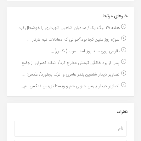
خبر‌های مرتبط
هفته ۲۹ لیگ یک/ مدعیان شاهین شهرداری را خوشحال کرد...
سوژه روز:متین کجا بود؟جوانی که معادلات تیم تارتار ...
طارمی روی جلد روزنامه العرب (عکس)...
پس از برد خانگی تیمش مطرح کرد/ انتقاد نصرتی از وضع...
تصاویر دیدار شاهین بندر عامری و اترک بجنورد/ عکس: ...
تصاویر دیدار پارس جنوبی جم و ویستا توربین /عکس: ام...
نظرات