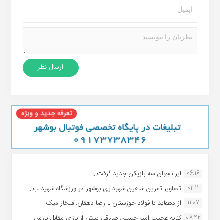
06:16
ایرانجوان سه بازیکن جدید گرفت...
02:11
تصاویر تمرین شاهین شهردارى بوشهر در ورزشگاه شهید ب...
11:07
از دهقاید تا فولاد خوزستان با رضا دهقان:افتخار میک...
08:22
کنایه عجیب امیر حسین صادقی پیش از بازی مقابل پارس ...