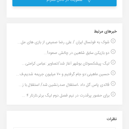
عضویت در کانال تلگرام
خبر‌های مرتبط
شوک به فوتسال ایران / علی رضا صمیمی از بازی های مل...
دو بازیکن سابق شاهین در چالش صعود!...
لیگ پیشکسوتان بوشهر آغاز شد/تصاویر :عباس کرامتی...
حسین ماهینی:دو جام گرفتیم و ۷۰ میلیون جریمه شدیم،ف...
قائدی پاس گل داد ،استقلال صدرنشین شد/ استقلال با ز...
برای حضور پرقدرت در نیم فصل دوم لیگ برتر،تارتار ۴ ...
نظرات