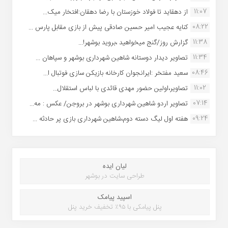
11:07
از دهقاید تا فولاد خوزستان با رضا دهقان:افتخار میک...
08:22
کنایه عجیب امیر حسین صادقی پیش از بازی مقابل پارس ...
11:38
گزارش روز/گنج میخواهید ،بروید بوشهر!...
11:34
تصاویر دیدار دوستانه شاهین شهردارى بوشهر و سپاهان ...
08:46
سعید مفتخر :ایرانجوان کارخانه بازیکن سازی فوتبال ا...
11:02
تصاویر،اولین حضور مهدی قائدی با لباس استقلال...
07:14
تصاویر اردو شاهین شهرداری بوشهر در بروجن/ عکس : مه...
09:24
هفته اول لیگ دسته دوم،شاهین شهرداری بازی پر حادثه ...
لیان ایده
طراحی سایت در بوشهر
اسپید پیامک
پنل پیامکی با ۹۵٪ تخفیف خرید پنل