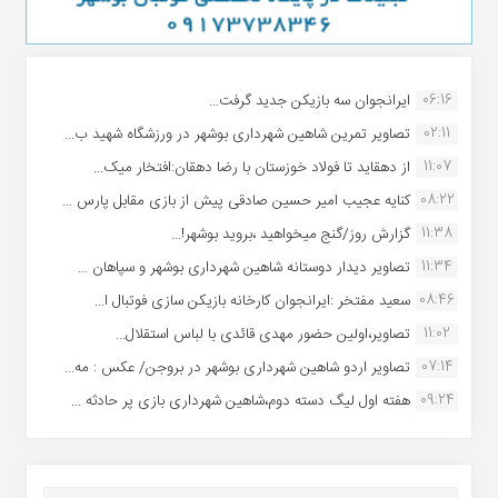
06:16
ایرانجوان سه بازیکن جدید گرفت...
02:11
تصاویر تمرین شاهین شهردارى بوشهر در ورزشگاه شهید ب...
11:07
از دهقاید تا فولاد خوزستان با رضا دهقان:افتخار میک...
08:22
کنایه عجیب امیر حسین صادقی پیش از بازی مقابل پارس ...
11:38
گزارش روز/گنج میخواهید ،بروید بوشهر!...
11:34
تصاویر دیدار دوستانه شاهین شهردارى بوشهر و سپاهان ...
08:46
سعید مفتخر :ایرانجوان کارخانه بازیکن سازی فوتبال ا...
11:02
تصاویر،اولین حضور مهدی قائدی با لباس استقلال...
07:14
تصاویر اردو شاهین شهرداری بوشهر در بروجن/ عکس : مه...
09:24
هفته اول لیگ دسته دوم،شاهین شهرداری بازی پر حادثه ...