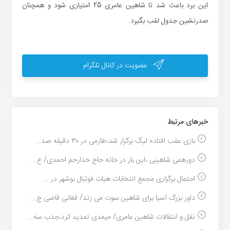
این برد باعث شد تا شاهین عامری 25 امتیازی شود و همچنان
صدرنشین جدول لقب بگیرد.
عضویت در کانال تلگرام
خبر‌های مرتبط
بازی عقب افتاده لیگ برگزار شد،طارمی در ۳۰ دقیقه صد...
دورهمی شاهینی ،این بار در خانه حاج خدارحم احمدی/ ع...
احتمال برگزاری مجمع انتخابات هیات فوتبال بوشهر در ...
داور بزرگ آسیا برای شاهین سوت می زند/ فغانی قاضی ج...
نقل و انتقالات شاهین عامری/ میمدی تمدید کرد،جذب سه...