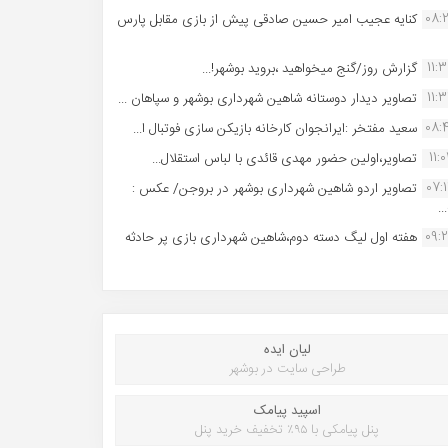
08:
کنایه عجیب امیر حسین صادقی پیش از بازی مقابل پارس
11:
گزارش روز/گنج میخواهید ،بروید بوشهر!...
11:
تصاویر دیدار دوستانه شاهین شهردارى بوشهر و سپاهان ...
08:
سعید مفتخر :ایرانجوان کارخانه بازیکن سازی فوتبال ا...
11:0
تصاویر،اولین حضور مهدی قائدی با لباس استقلال...
07:
تصاویر اردو شاهین شهرداری بوشهر در بروجن/ عکس :
..
09:
هفته اول لیگ دسته دوم،شاهین شهرداری بازی پر حادثه
لیان ایده
طراحی سایت در بوشهر
اسپید پیامک
پنل پیامکی با ۹۵٪ تخفیف خرید پنل