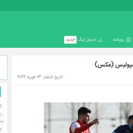
روزنامه
جدول لیگ
جدید
رسپولیس (عکس)
تاریخ انتشار: 03 فوریه 2022
16
1
ب..
07