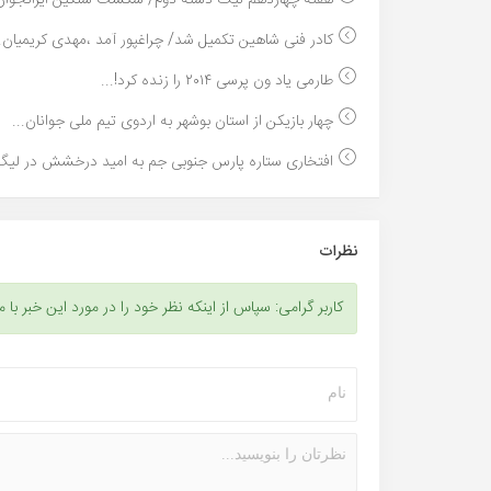
هفته چهاردهم لیگ دسته دوم/ شکست سنگین ایرانجوان 
کادر فنی شاهین تکمیل شد/ چراغپور آمد ،مهدی کریمیان..
طارمی یاد ون پرسی ۲۰۱۴ را زنده کرد!...
چهار بازیکن از استان بوشهر به اردوی تیم ملی جوانان...
افتخاری ستاره پارس جنوبی جم به امید درخشش در لیگ
نظرات
کاربر گرامی: سپاس از اینکه نظر خود را در مورد این خبر با م