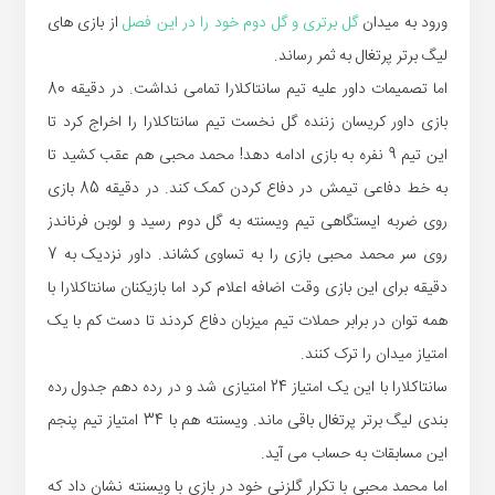
ورود به میدان
گل برتری و گل دوم خود را در این فصل
از بازی های
لیگ برتر پرتغال به ثمر رساند.
اما تصمیمات داور علیه تیم سانتاکلارا تمامی نداشت. در دقیقه 80
بازی داور کریسان زننده گل نخست تیم سانتاکلارا را اخراج کرد تا
این تیم 9 نفره به بازی ادامه دهد! محمد محبی هم عقب کشید تا
به خط دفاعی تیمش در دفاع کردن کمک کند. در دقیقه 85 بازی
روی ضربه ایستگاهی تیم ویسنته به گل دوم رسید و لوبن فرناندز
روی سر محمد محبی بازی را به تساوی کشاند. داور نزدیک به 7
دقیقه برای این بازی وقت اضافه اعلام کرد اما بازیکنان سانتاکلارا با
همه توان در برابر حملات تیم میزبان دفاع کردند تا دست کم با یک
امتیاز میدان را ترک کنند.
سانتاکلارا با این یک امتیاز 24 امتیازی شد و در رده دهم جدول رده
بندی لیگ برتر پرتغال باقی ماند. ویسنته هم با 34 امتیاز تیم پنجم
این مسابقات به حساب می آید.
اما محمد محبی با تکرار گلزنی خود در بازی با ویسنته نشان داد که