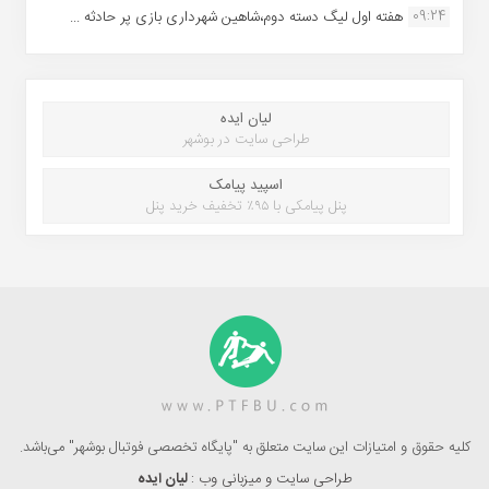
09:24
هفته اول لیگ دسته دوم،شاهین شهرداری بازی پر حادثه ...
لیان ایده
طراحی سایت در بوشهر
اسپید پیامک
پنل پیامکی با ۹۵٪ تخفیف خرید پنل
کلیه حقوق و امتیازات این سایت متعلق به "پایگاه تخصصی فوتبال بوشهر" می‌باشد.
طراحی سایت و میزبانی وب :
لیان ایده