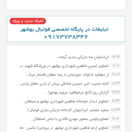
06:16
ایرانجوان سه بازیکن جدید گرفت...
02:11
تصاویر تمرین شاهین شهردارى بوشهر در ورزشگاه شهید ب...
11:07
از دهقاید تا فولاد خوزستان با رضا دهقان:افتخار میک...
08:22
کنایه عجیب امیر حسین صادقی پیش از بازی مقابل پارس ...
11:38
گزارش روز/گنج میخواهید ،بروید بوشهر!...
11:34
تصاویر دیدار دوستانه شاهین شهردارى بوشهر و سپاهان ...
08:46
سعید مفتخر :ایرانجوان کارخانه بازیکن سازی فوتبال ا...
11:02
تصاویر،اولین حضور مهدی قائدی با لباس استقلال...
07:14
تصاویر اردو شاهین شهرداری بوشهر در بروجن/ عکس : مه...