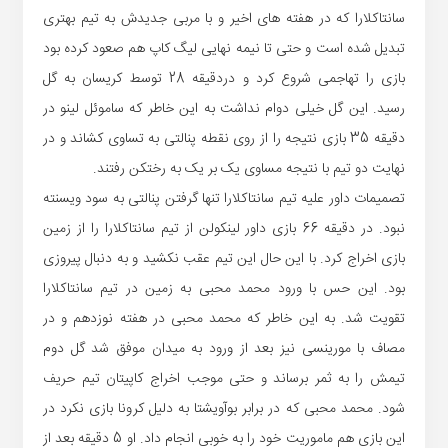
سانتاکلارا که در هفته های اخیر و با مربی جدیدش به تیم بهتری
تبدیل شده است و حتی تا نیمه نهایی لیگ کاپ هم صعود کرده بود
بازی را تهاجمی شروع کرد و دردقیقه 28 توسط کریسان به گل
رسید. این گل خیلی دوام نداشت به این خاطر که ساموئل لینو در
دقیقه 35 بازی نتیجه را از روی نقطه پنالتی به تساوی کشاند و در
نهایت دو تیم با نتیجه مساوی یک بر یک به رختکن رفتند.
تصمیمات داور علیه تیم سانتاکلارا تنها گرفتن پنالتی به سود ویسنته
نبود. در دقیقه 66 بازی داور لینکولن از تیم سانتاکلارا را از زمین
بازی اخراج کرد. با این حال این تیم عقب نکشید و به دنبال پیروزی
بود. این حس با ورود محمد محبی به زمین در تیم سانتاکلارا
تقویت شد. به این خاطر که محمد محبی در هفته نوزدهم و در
مصاف با مورینسی نیز بعد از ورود به میدان موفق شد گل دوم
تیمش را به ثمر برساند و حتی موجب اخراج کاپیتان تیم حریف
شود. محمد محبی که در برابر بوآویشتا به دلیل کرونا بازی نکرد در
این بازی هم ماموریت خود را به خوبی انجام داد. او 5 دقیقه بعد از