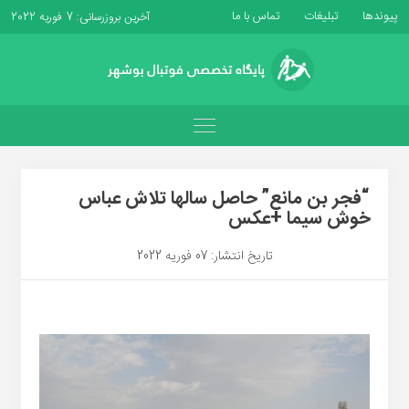
پیوندها
تبلیغات
تماس با ما
آخرین بروزرسانی: 7 فوریه 2022
“فجر بن مانع” حاصل سالها تلاش عباس
خوش سیما +عکس
تاریخ انتشار: 07 فوریه 2022