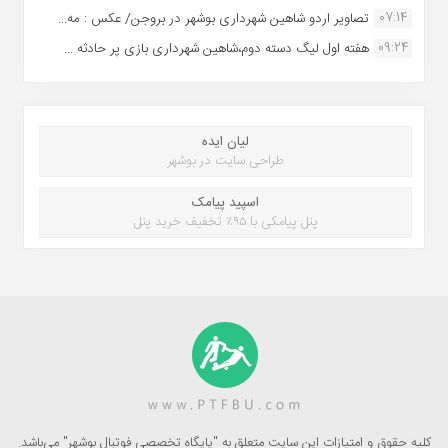
07:14
تصاویر اردو شاهین شهرداری بوشهر در بروجن/ عکس : مه...
09:24
هفته اول لیگ دسته دوم،شاهین شهرداری بازی پر حادثه ...
لیان ایده
طراحی سایت در بوشهر
اسپید پیامک
پنل پیامکی با ۹۵٪ تخفیف خرید پنل
کلیه حقوق و امتیازات این سایت متعلق به "پایگاه تخصصی فوتبال بوشهر" می‌باشد.