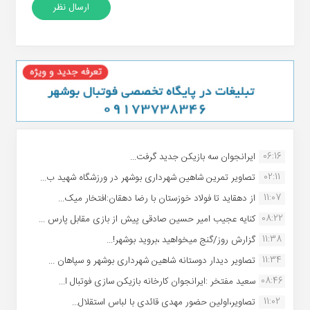
06:16
ایرانجوان سه بازیکن جدید گرفت...
02:11
تصاویر تمرین شاهین شهردارى بوشهر در ورزشگاه شهید ب...
11:07
از دهقاید تا فولاد خوزستان با رضا دهقان:افتخار میک...
08:22
کنایه عجیب امیر حسین صادقی پیش از بازی مقابل پارس ...
11:38
گزارش روز/گنج میخواهید ،بروید بوشهر!...
11:34
تصاویر دیدار دوستانه شاهین شهردارى بوشهر و سپاهان ...
08:46
سعید مفتخر :ایرانجوان کارخانه بازیکن سازی فوتبال ا...
11:02
تصاویر،اولین حضور مهدی قائدی با لباس استقلال...