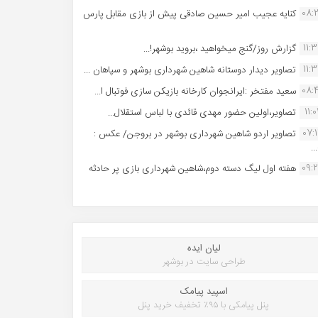
08:
کنایه عجیب امیر حسین صادقی پیش از بازی مقابل پارس
11:
گزارش روز/گنج میخواهید ،بروید بوشهر!...
11:
تصاویر دیدار دوستانه شاهین شهردارى بوشهر و سپاهان ...
08:
سعید مفتخر :ایرانجوان کارخانه بازیکن سازی فوتبال ا...
11:0
تصاویر،اولین حضور مهدی قائدی با لباس استقلال...
07:
تصاویر اردو شاهین شهرداری بوشهر در بروجن/ عکس :
..
09:
هفته اول لیگ دسته دوم،شاهین شهرداری بازی پر حادثه
لیان ایده
طراحی سایت در بوشهر
اسپید پیامک
پنل پیامکی با ۹۵٪ تخفیف خرید پنل