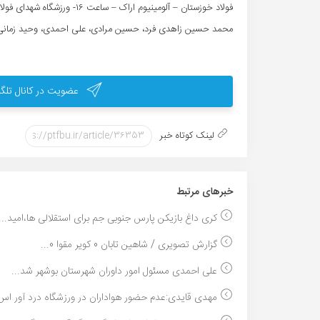
فولاد خوزستان – آلومینیوم اراک – ساعت ۱۶- ورزشگاه شهدای فولاد اهواز
محمد حسین زاهدی فرد، حسین مرادی، علی احمدی، وحید زمانی،
عضویت در کانال تلگر
لینک کوتاه خبر
خبر‌های مرتبط
کری داغ بازیکن پارس جنوبی جم برای استقلالی ها،امید...
گزارش تصویری / شاهین تابان 0 کویر مقوا 0...
علی احمدی مسئول امور داوران شهرستان بوشهر شد...
مهدی قایدی:عدم حضور هواداران در ورزشگاه درد آور اس.