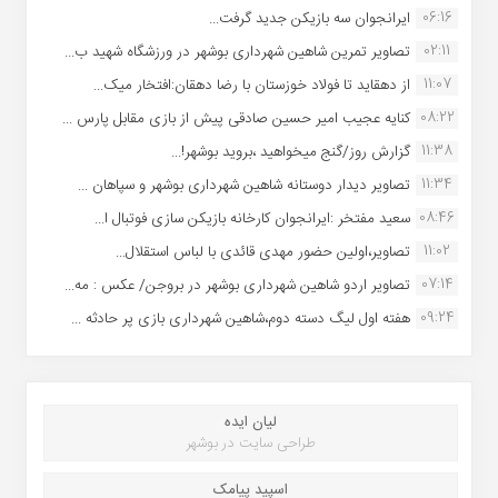
06:16
ایرانجوان سه بازیکن جدید گرفت...
02:11
تصاویر تمرین شاهین شهردارى بوشهر در ورزشگاه شهید ب...
11:07
از دهقاید تا فولاد خوزستان با رضا دهقان:افتخار میک...
08:22
کنایه عجیب امیر حسین صادقی پیش از بازی مقابل پارس ...
11:38
گزارش روز/گنج میخواهید ،بروید بوشهر!...
11:34
تصاویر دیدار دوستانه شاهین شهردارى بوشهر و سپاهان ...
08:46
سعید مفتخر :ایرانجوان کارخانه بازیکن سازی فوتبال ا...
11:02
تصاویر،اولین حضور مهدی قائدی با لباس استقلال...
07:14
تصاویر اردو شاهین شهرداری بوشهر در بروجن/ عکس : مه...
09:24
هفته اول لیگ دسته دوم،شاهین شهرداری بازی پر حادثه ...
لیان ایده
طراحی سایت در بوشهر
اسپید پیامک