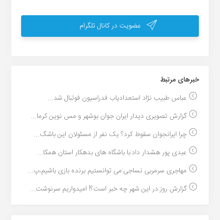
عضویت در کانال تلگرام
خبر‌های مرتبط
عباس طبیب نژاد استعدادیاب فدراسیون فوتبال شد...
گزارش تصویری دیدار ایران جوان بوشهر و مس نوین کرما...
چرا ایرانجوان سقوط کرد؟ یک نفر از مسئولان این باشگ...
عبدی پور هشدار داد:با باشگاه های بدهکار استان همکا...
مهاجری سرمربی نساجی:می توانستیم برنده بازی باشیم،پ...
گزارش روز:در این شهر چه خبر است؟! امیدواریم سرنوشت...