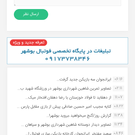
06:16
ایرانجوان سه بازیکن جدید گرفت...
02:11
تصاویر تمرین شاهین شهردارى بوشهر در ورزشگاه شهید ب...
11:07
از دهقاید تا فولاد خوزستان با رضا دهقان:افتخار میک...
08:22
کنایه عجیب امیر حسین صادقی پیش از بازی مقابل پارس ...
11:38
گزارش روز/گنج میخواهید ،بروید بوشهر!...
11:34
تصاویر دیدار دوستانه شاهین شهردارى بوشهر و سپاهان ...
08:46
سعید مفتخر :ایرانجوان کارخانه بازیکن سازی فوتبال ا...