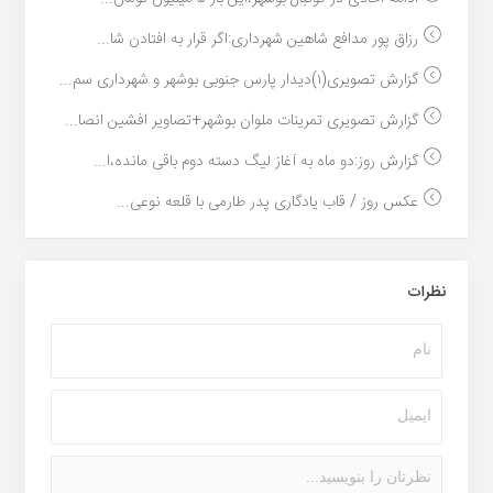
رزاق پور مدافع شاهین شهرداری:اگر قرار به افتادن شا...
گزارش تصویری(۱)دیدار پارس جنوبی بوشهر و شهرداری سم...
گزارش تصویری تمرینات ملوان بوشهر+تصاویر افشین انصا...
گزارش روز:دو ماه به آغاز لیگ دسته دوم باقی مانده،ا...
عکس روز / قاب یادگاری پدر طارمی با قلعه نوعی...
نظرات