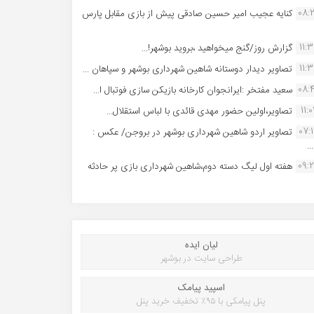
08:
کنایه عجیب امیر حسین صادقی پیش از بازی مقابل پارس
11:
گزارش روز/گنج میخواهید ،بروید بوشهر!...
11:
تصاویر دیدار دوستانه شاهین شهردارى بوشهر و سپاهان ...
08:
سعید مفتخر :ایرانجوان کارخانه بازیکن سازی فوتبال ا...
11:0
تصاویر،اولین حضور مهدی قائدی با لباس استقلال...
07:
تصاویر اردو شاهین شهرداری بوشهر در بروجن/ عکس :
..
09:
هفته اول لیگ دسته دوم،شاهین شهرداری بازی پر حادثه
لیان ایده
طراحی سایت در بوشهر
اسپید پیامک
پنل پیامکی با ۹۵٪ تخفیف خرید پنل