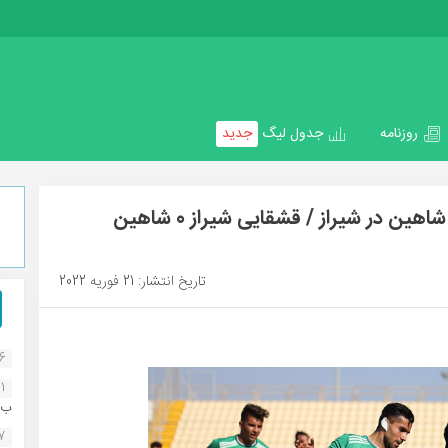
روزنامه
جدول لیگ
جدید
هفته هجدهم لیگ دسته اول/ ایستادگی شاهین در شیراز / قشقایی شیراز 0 شاهین
تاریخ انتشار: 21 فوریه 2022
16
1
ب..
07