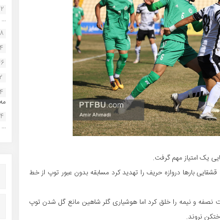
22
...
38
34
46
2
14
مه.
24
...
ی یک امتیاز مهم گرفت.
قشقایی بارها دروازه حریف را تهدید کرد مسابقه بدون عبور توپ از خط
یت نصفه و نیمه را خلق کرد اما هوشیاری گلر شاهین مانع گل شدن توپ
ختکن نروند.