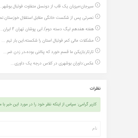
سیرجان؛میزبان یک قاب از دو‌نسل متفاوت فوتبال بوشهر...
نصرتی پس از شکست خانگی مقابل استقلال خوزستان:نصر
هفته هفدهم لیگ دسته دوم/ آبی پوشان تهران 2 ایران...
مشکلات مالی کمر فوتبال استان را شکسته،این بار تیم ...
تارتار:بازیکن ما قسم خورد که پنالتی بوده،در زدن ضر...
عکس:داوران بوشهری در کلاس درجه یک داوری...
نظرات
کاربر گرامی: سپاس از اینکه نظر خود را در مورد این خبر با م