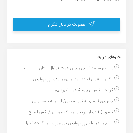
عضویت در کانال تلگرام
خبر‌های مرتبط
با اعلام محمد نجفی رییس هیات فوتبال استان:اسامی مد...
عکس:ماهینی آماده میدان این روزهای پرسپولیس...
کوتاه از تیمهای پایه شاهین شهرداری...
جام بین قاره ای فوتبال ساحلی/ ایران به نیمه نهایی ...
تصاویر(۱) دیدار ایرانجوان و اکسین البرز/عکس:امیراح...
عباسی مدیرعامل پرسپولیس نوین برازجان :اگر دهانم را...