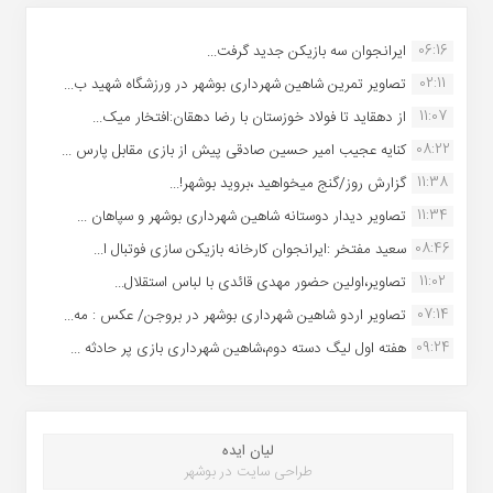
06:16
ایرانجوان سه بازیکن جدید گرفت...
02:11
تصاویر تمرین شاهین شهردارى بوشهر در ورزشگاه شهید ب...
11:07
از دهقاید تا فولاد خوزستان با رضا دهقان:افتخار میک...
08:22
کنایه عجیب امیر حسین صادقی پیش از بازی مقابل پارس ...
11:38
گزارش روز/گنج میخواهید ،بروید بوشهر!...
11:34
تصاویر دیدار دوستانه شاهین شهردارى بوشهر و سپاهان ...
08:46
سعید مفتخر :ایرانجوان کارخانه بازیکن سازی فوتبال ا...
11:02
تصاویر،اولین حضور مهدی قائدی با لباس استقلال...
07:14
تصاویر اردو شاهین شهرداری بوشهر در بروجن/ عکس : مه...
09:24
هفته اول لیگ دسته دوم،شاهین شهرداری بازی پر حادثه ...
لیان ایده
طراحی سایت در بوشهر