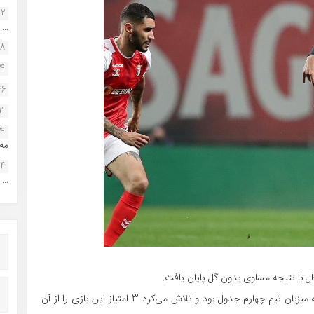
22
...
38
34
46
2
14
مه.
24
...
ال با نتیجه مساوی بدون گل پایان یافت.
این نتیجه، نتیجه خوبی برای تیم میهمان بود به این‌خاطر که میزبان تیم چهارم جدول بود و تلاش می‌کرد 3 امتیاز این بازی را از آن