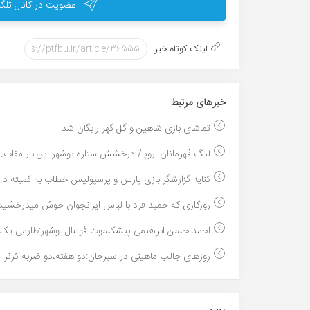
عضویت در کانال تلگر
لینک کوتاه خبر
خبر‌های مرتبط
تماشای بازی شاهین و گل گهر رایگان شد...
لیگ قهرمانان اروپا/ درخشش ستاره بوشهر این بار مقاب..
کنایه گزارشگر بازی پارس و پرسپولیس خطاب به کمیته د..
روزگاری که حمید فرد با لباس ایرانجوان خوش میدرخشید.
احمد حسن ابراهیمی پیشکسوت فوتبال بوشهر:طارمی یک ز
روزهای جالب ماهینی در سیرجان:دو هفته،دو ضربه کرنر ..