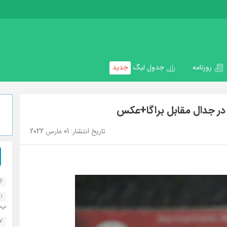
روزنامه
جدول لیگ
جدید
در جدال مقابل براگا+عکس
تاریخ انتشار: 01 مارس 2022
16
1
ب..
07