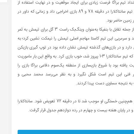
 نداد تیم براگا فرصت زیادی برای ایجاد موقعیت و در نهایت استفاده از
موقعیت‌ها به‌دست بیاورد. این نتیجه در حالی رقم خورد که تیم سانتاکلارا در دقیقه 78 ‌و 89 بازی اخراجی داد و زمانی که داور در
محمد محبی ستاره بوشهری که در بازی‌های اخیر سانتاکلارا از جمله تقابل با بنفیکا به‌عنوان وینگ‌بک راست 3 گل برای تیمش به ثمر
مد و سرمربی این تیم کاستا مهاجم اصلی تیمش را نیمکت نشین کرد؛ به
 دارد و در بازی‌های گذشته تیمش نشان داده بود در توپ گیری بازیکن
متبحری است. او این نقش را در لیگ کاپ و در بازی با پورتو که تیم سانتاکلارا 3-1 پیروز شد، خوب بازی کرد. به واقع این بار ماموریت
 یافته بود با شروع بازیسازی از منطقه یک‌سوم دفاعی براگا بازی را
ادر فنی این تیم است شکل نگیرد و به نظر می‌رسد محمد محبی و
 به نتیجه مساوی دست پیدا کردند.
دوندگی بی امان محمد محبی در نوک خط حمله سانتاکلارا و هم‌چنین خستگی او موجب شد تا در دقیقه 72 تعویض شود. سانتاکلارا