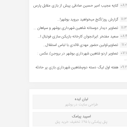
08:
کنایه عجیب امیر حسین صادقی پیش از بازی مقابل پارس
11:
گزارش روز/گنج میخواهید ،بروید بوشهر!...
11:
تصاویر دیدار دوستانه شاهین شهردارى بوشهر و سپاهان ...
08:
سعید مفتخر :ایرانجوان کارخانه بازیکن سازی فوتبال ا...
11:0
تصاویر،اولین حضور مهدی قائدی با لباس استقلال...
07:
تصاویر اردو شاهین شهرداری بوشهر در بروجن/ عکس :
..
09:
هفته اول لیگ دسته دوم،شاهین شهرداری بازی پر حادثه
لیان ایده
طراحی سایت در بوشهر
اسپید پیامک
پنل پیامکی با ۹۵٪ تخفیف خرید پنل