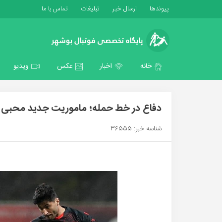
پیوندها
ارسال خبر
تبلیغات
تماس با ما
خانه
اخبار
عکس
ویدیو
دفاع در خط حمله؛ ماموریت جدید محبی 
شناسه خبر: 36555