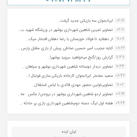
06:16
ایرانجوان سه بازیکن جدید گرفت...
02:11
تصاویر تمرین شاهین شهردارى بوشهر در ورزشگاه شهید ب...
11:07
از دهقاید تا فولاد خوزستان با رضا دهقان:افتخار میک...
08:22
کنایه عجیب امیر حسین صادقی پیش از بازی مقابل پارس ...
11:38
گزارش روز/گنج میخواهید ،بروید بوشهر!...
11:34
تصاویر دیدار دوستانه شاهین شهردارى بوشهر و سپاهان ...
08:46
سعید مفتخر :ایرانجوان کارخانه بازیکن سازی فوتبال ا...
11:02
تصاویر،اولین حضور مهدی قائدی با لباس استقلال...
07:14
تصاویر اردو شاهین شهرداری بوشهر در بروجن/ عکس : مه...
09:24
هفته اول لیگ دسته دوم،شاهین شهرداری بازی پر حادثه ...
لیان ایده