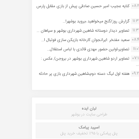
08:
کنایه عجیب امیر حسین صادقی پیش از بازی مقابل پارس
11:
گزارش روز/گنج میخواهید ،بروید بوشهر!...
11:
تصاویر دیدار دوستانه شاهین شهردارى بوشهر و سپاهان ...
08:
سعید مفتخر :ایرانجوان کارخانه بازیکن سازی فوتبال ا...
11:0
تصاویر،اولین حضور مهدی قائدی با لباس استقلال...
07:
تصاویر اردو شاهین شهرداری بوشهر در بروجن/ عکس :
..
09:
هفته اول لیگ دسته دوم،شاهین شهرداری بازی پر حادثه
لیان ایده
طراحی سایت در بوشهر
اسپید پیامک
پنل پیامکی با ۹۵٪ تخفیف خرید پنل