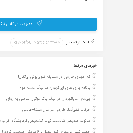
عضویت در کانال تلگر
لینک کوتاه خبر
خبر‌های مرتبط
نام مهدی طارمی در مسابقه تلویزیونی پرتغال!...
برنامه بازی های ایرانجوان در لیگ دسته دوم...
پیروزی دریانوردان در لیگ برتر فوتبال ساحلی به روای...
حرکت تاثیرگذار طارمی در قبال منشا+عکس...
سکوت صمیمی شکست:کیت تشخیص آزمایشگاه خراب بود،
حمید کللی فرد:برای نیم فصل با ۶ بازیکن صحبت کرده ا...