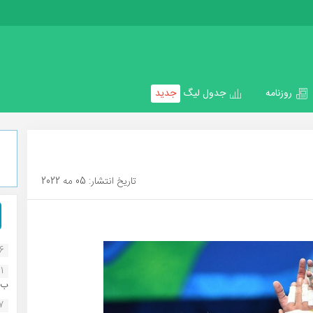
روزنامه
جدول لیگ
جدید
تاریخ انتشار: 05 مه 2022
16
1
ب..
07