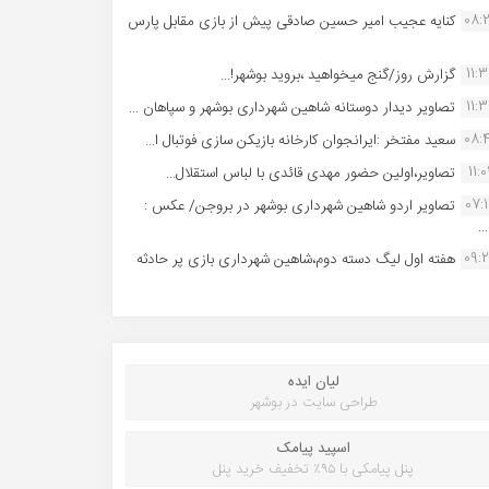
08:
کنایه عجیب امیر حسین صادقی پیش از بازی مقابل پارس
11:
گزارش روز/گنج میخواهید ،بروید بوشهر!...
11:
تصاویر دیدار دوستانه شاهین شهردارى بوشهر و سپاهان ...
08:
سعید مفتخر :ایرانجوان کارخانه بازیکن سازی فوتبال ا...
11:0
تصاویر،اولین حضور مهدی قائدی با لباس استقلال...
07:
تصاویر اردو شاهین شهرداری بوشهر در بروجن/ عکس :
..
09:
هفته اول لیگ دسته دوم،شاهین شهرداری بازی پر حادثه
لیان ایده
طراحی سایت در بوشهر
اسپید پیامک
پنل پیامکی با ۹۵٪ تخفیف خرید پنل