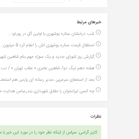
خبر‌های مرتبط
شب درخشان ستاره بوشهری با اولین گل در پورتو؛...
استقلال قیمت ستاره بوشهری اش را اعلام کرد:5 میلیون...
گزارش روز:شورای جدید و یک سوژه مهم بنام شاهین شهرد
هفته دهم لیگ دو/ شاهین عامری 0 عقاب تهران 0 / نب...
بعد از استعفای سرمربی ،مدیر رسانه ای پارس هم استعف.
چه کسی ایرانجوان را مقابل شهرداری بندرعباس هدایت م.
نظرات
کاربر گرامی: سپاس از اینکه نظر خود را در مورد این خبر با م