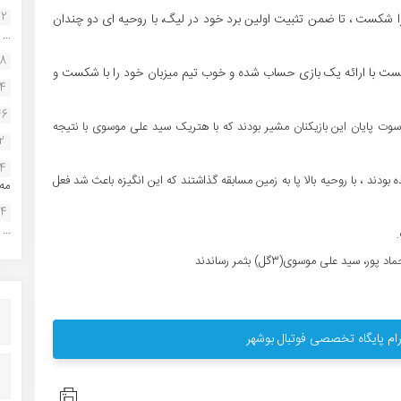
22
را شکست ، تا ضمن تثبیت اولین برد خود در لیگ، با روحیه ای دو چندان
...
38
نست با ارائه یک بازی حساب شده و خوب تیم میزبان خود را با شکست و
34
46
 سوت پایان این بازیکنان مشیر بودند که با هتریک سید علی موسوی با نتیجه
2
14
بودند ، با روحیه بالا پا به زمین مسابقه گذاشتند که این انگیزه باعث شد فعل
مه.
24
...
ید علی موسوی(۳گل) بثمر رساندند
ام پایگاه تخصصی فوتبال بوشهر