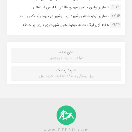
11:02
تصاویر،اولین حضور مهدی قائدی با لباس استقلال...
07:14
تصاویر اردو شاهین شهرداری بوشهر در بروجن/ عکس : مه...
09:24
هفته اول لیگ دسته دوم،شاهین شهرداری بازی پر حادثه ...
لیان ایده
طراحی سایت در بوشهر
اسپید پیامک
پنل پیامکی با ۹۵٪ تخفیف خرید پنل