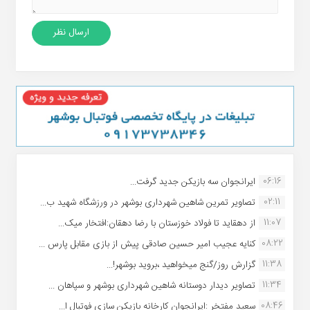
06:16
ایرانجوان سه بازیکن جدید گرفت...
02:11
تصاویر تمرین شاهین شهردارى بوشهر در ورزشگاه شهید ب...
11:07
از دهقاید تا فولاد خوزستان با رضا دهقان:افتخار میک...
08:22
کنایه عجیب امیر حسین صادقی پیش از بازی مقابل پارس ...
11:38
گزارش روز/گنج میخواهید ،بروید بوشهر!...
11:34
تصاویر دیدار دوستانه شاهین شهردارى بوشهر و سپاهان ...
08:46
سعید مفتخر :ایرانجوان کارخانه بازیکن سازی فوتبال ا...