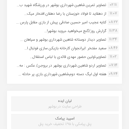
02:11
تصاویر تمرین شاهین شهردارى بوشهر در ورزشگاه شهید ب...
11:07
از دهقاید تا فولاد خوزستان با رضا دهقان:افتخار میک...
08:22
کنایه عجیب امیر حسین صادقی پیش از بازی مقابل پارس ...
11:38
گزارش روز/گنج میخواهید ،بروید بوشهر!...
11:34
تصاویر دیدار دوستانه شاهین شهردارى بوشهر و سپاهان ...
08:46
سعید مفتخر :ایرانجوان کارخانه بازیکن سازی فوتبال ا...
11:02
تصاویر،اولین حضور مهدی قائدی با لباس استقلال...
07:14
تصاویر اردو شاهین شهرداری بوشهر در بروجن/ عکس : مه...
09:24
هفته اول لیگ دسته دوم،شاهین شهرداری بازی پر حادثه ...
لیان ایده
طراحی سایت در بوشهر
اسپید پیامک
پنل پیامکی با ۹۵٪ تخفیف خرید پنل