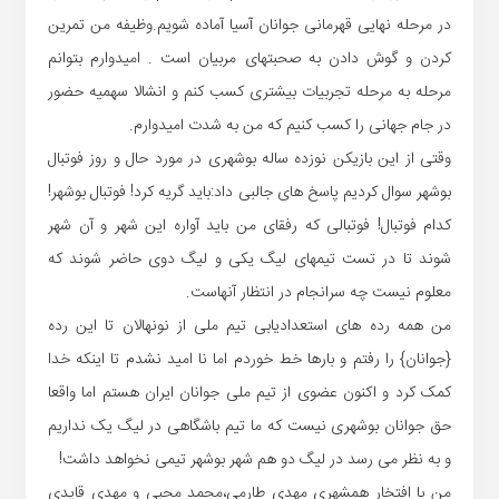
در مرحله نهایی قهرمانی جوانان آسیا آماده شویم.وظیفه من تمرین
کردن و گوش دادن به صحبتهای مربیان است . امیدوارم بتوانم
مرحله به مرحله تجربیات بیشتری کسب کنم و انشالا سهمیه حضور
در جام جهانی را کسب کنیم که من به شدت امیدوارم.
وقتی از این بازیکن نوزده ساله بوشهری در مورد حال و روز فوتبال
بوشهر سوال کردیم پاسخ های جالبی داد:باید گریه کرد! فوتبال بوشهر!
کدام فوتبال! فوتبالی که رفقای من باید آواره این شهر و آن شهر
شوند تا در تست تیمهای لیگ یکی و لیگ دوی حاضر شوند که
معلوم نیست چه سرانجام در انتظار آنهاست.
من همه رده های استعدادیابی تیم ملی از نونهالان تا این رده
{جوانان} را رفتم و بارها خط خوردم اما نا امید نشدم تا اینکه خدا
کمک کرد و اکنون عضوی از تیم ملی جوانان ایران هستم اما واقعا
حق جوانان بوشهری نیست که ما تیم باشگاهی در لیگ یک نداریم
و به نظر می رسد در لیگ دو هم شهر بوشهر تیمی نخواهد داشت!
من با افتخار همشهری مهدی طارمی،محمد محبی و مهدی قایدی