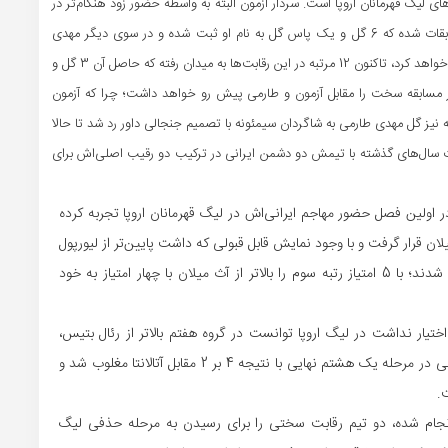
ی لیگ قهرمانان اروپا است. سردار آزمون البته به واسطه حضور زود هنگام‌تر در
فوتبال اروپا با روستوف و زنیت موفق به ثبت 21 بازی در این مسابقات شده که 6 گل و یک پاس گل به نام او ثبت شده و در سوی دیگر مهدی
طارمی که سومین فصل حضورش در لیگ قهرمانان را با پورتو تجربه خواهد کرد، تاکنون 12 مرتبه در این رقابت‌ها به میدان رفته که حاصل آن 3 گل و
هار مسابقه سخت را مقابل آزمون و طارمی پیش رو خواهد داشت؛ چرا که آزمون
 نیز گل مهدی طارمی به شاگردان سیمئونه با تصمیم جنجالی داور رد شد تا حالا
ت سال‌های گذشته با تیمش دو دشمن ایرانی در ترکیب دو رقیب اصلی‌اش برای
اولین فصل حضور مهاجم ایرانی‌اش در لیگ قهرمانان اروپا تجربه کرده
یلان قرار گرفت و با وجود نمایش قابل قبولی که داشت پایین‌تر از لیورپول
18 امتیازی و شاگردان سیمئونه که موفق به کسب 7 امتیاز شدند؛ با 5 امتیاز رتبه سوم را بالاتر از آث میلان با چهار امتیاز به خود
تیار نداشت در لیگ اروپا توانست در گروه هفتم بالاتر از رئال بتیس،
سلتیک و فرتنس واروش با 13 امتیاز به مرحله بعدی برسد ولی در مرحله یک هشتم نهایی با نتیجه 4 بر 2 مقابل آتالانتا مغلوب شد و
و انجام شده، دو تیم رقابت سختی را برای رسیدن به مرحله حذفی لیگ