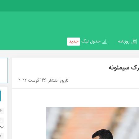
روزنامه
جدول لیگ
جدید
ک سیمئونه
تاریخ انتشار: 26 آگوست 2022
16
1
ب..
07