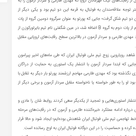
ل از رقابت‌های لیگ قهرمانان اروپا که مهدی طارمی و سردار آزمون را به
ر توجه علاقه‌مندان به فوتبال، به قرعه این دو تیم بود و یکی دیگر از
ن دو تیم شکل گرفت؛ جایی که پورتو به عنوان سرگروه دومین گروه از پات
یک بیرون آمد و پس از اینکه اتلتیکو مادرید به عنوان تیم دوم از پات دوم به گروه B اضافه شد، در عین شگفتی نام تیم بایرلورکوزن از
 مهدی طارمی و سردار آزمون در بالاترین سطح رقابت‌های اروپایی مقابل
 شاهد رویارویی زوج تیم ملی فوتبال ایران که طی ماه‌های اخیر پیرامون
جایی که ابتدا سردار آزمون با انتشار یک استوری به حمایت از دراگان
نگذشته بود که مهدی طارمی مهاجم ارزشمند پورتو بار دیگر به تقابل با
 او را به طور خواسته یا ناخواسته مقابل سردار آزمون و برخی دیگر از
نتشار استوری‌هایی و تمجید از یکدیگر سعی کردند روابط‌ شان را عادی و
درباره ادامه عملکرد خیره‌کننده طارمی و آزمون که در رقابت‌های مرحله
ی اخیر در راس خط تهاجمی تیم ملی فوتبال ایران شاهدش بوده‌ایم؛ ایجاد شود و حالا قرار
ده کرده و حساسیت را در این دوگانه فوتبال ایران به اوج رسانده است.