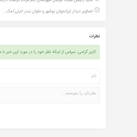
کنایه رئیس هیات فوتبال شهرستان جم:مردم دوست دارند 
تصاویر دیدار ایرانجوان بوشهر و ملوان بندر انزلی/عک...
نظرات
کاربر گرامی: سپاس از اینکه نظر خود را در مورد این خبر با م