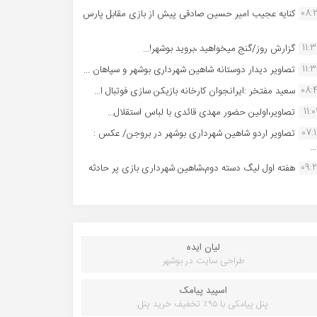
08:
کنایه عجیب امیر حسین صادقی پیش از بازی مقابل پارس
11:
گزارش روز/گنج میخواهید ،بروید بوشهر!...
11:
تصاویر دیدار دوستانه شاهین شهردارى بوشهر و سپاهان ...
08:
سعید مفتخر :ایرانجوان کارخانه بازیکن سازی فوتبال ا...
11:0
تصاویر،اولین حضور مهدی قائدی با لباس استقلال...
07:
تصاویر اردو شاهین شهرداری بوشهر در بروجن/ عکس :
..
09:
هفته اول لیگ دسته دوم،شاهین شهرداری بازی پر حادثه
لیان ایده
طراحی سایت در بوشهر
اسپید پیامک
پنل پیامکی با ۹۵٪ تخفیف خرید پنل