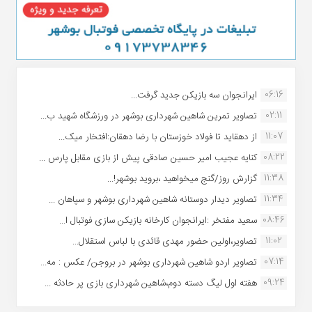
06:16
ایرانجوان سه بازیکن جدید گرفت...
02:11
تصاویر تمرین شاهین شهردارى بوشهر در ورزشگاه شهید ب...
11:07
از دهقاید تا فولاد خوزستان با رضا دهقان:افتخار میک...
08:22
کنایه عجیب امیر حسین صادقی پیش از بازی مقابل پارس ...
11:38
گزارش روز/گنج میخواهید ،بروید بوشهر!...
11:34
تصاویر دیدار دوستانه شاهین شهردارى بوشهر و سپاهان ...
08:46
سعید مفتخر :ایرانجوان کارخانه بازیکن سازی فوتبال ا...
11:02
تصاویر،اولین حضور مهدی قائدی با لباس استقلال...
07:14
تصاویر اردو شاهین شهرداری بوشهر در بروجن/ عکس : مه...
09:24
هفته اول لیگ دسته دوم،شاهین شهرداری بازی پر حادثه ...