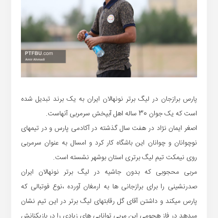
پارس برازجان در لیگ برتر نونهالان ایران به یک برند تبدیل شده
است که یک جوان 30 ساله اهل آبپخش سرمربی آنهاست.
اصغر ایمان نژاد در هفت سال گذشته در آکادمی پارس و در تیمهای
نوچوانان و چوانان این باشگاه کار کرد و امسال به عنوان سرمربی
روی نیمکت تیم لیگ برتری استان بوشهر نشسته است.
مربی محجوبی که بدون جاشیه در لیگ برتر نونهالان ایران
صدرنشینی را برای برازجانی ها به ارمغان آورده ،نوع فوتبالی که
پارس میکند و داشتن آقای گل رقابتهای لیگ برتر در این تیم نشان
میدهد در فاز هجومی این مربی توانایی های زیادی را در بازیکنانش