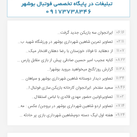
06:16
ایرانجوان سه بازیکن جدید گرفت...
02:11
تصاویر تمرین شاهین شهردارى بوشهر در ورزشگاه شهید ب...
11:07
از دهقاید تا فولاد خوزستان با رضا دهقان:افتخار میک...
08:22
کنایه عجیب امیر حسین صادقی پیش از بازی مقابل پارس ...
11:38
گزارش روز/گنج میخواهید ،بروید بوشهر!...
11:34
تصاویر دیدار دوستانه شاهین شهردارى بوشهر و سپاهان ...
08:46
سعید مفتخر :ایرانجوان کارخانه بازیکن سازی فوتبال ا...
11:02
تصاویر،اولین حضور مهدی قائدی با لباس استقلال...
07:14
تصاویر اردو شاهین شهرداری بوشهر در بروجن/ عکس : مه...
09:24
هفته اول لیگ دسته دوم،شاهین شهرداری بازی پر حادثه ...