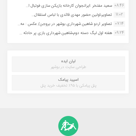
08:46
سعید مفتخر :ایرانجوان کارخانه بازیکن سازی فوتبال ا...
11:02
تصاویر،اولین حضور مهدی قائدی با لباس استقلال...
07:14
تصاویر اردو شاهین شهرداری بوشهر در بروجن/ عکس : مه...
09:24
هفته اول لیگ دسته دوم،شاهین شهرداری بازی پر حادثه ...
لیان ایده
طراحی سایت در بوشهر
اسپید پیامک
پنل پیامکی با ۹۵٪ تخفیف خرید پنل