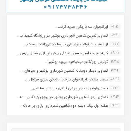
06:16
ایرانجوان سه بازیکن جدید گرفت...
02:11
تصاویر تمرین شاهین شهردارى بوشهر در ورزشگاه شهید ب...
11:07
از دهقاید تا فولاد خوزستان با رضا دهقان:افتخار میک...
08:22
کنایه عجیب امیر حسین صادقی پیش از بازی مقابل پارس ...
11:38
گزارش روز/گنج میخواهید ،بروید بوشهر!...
11:34
تصاویر دیدار دوستانه شاهین شهردارى بوشهر و سپاهان ...
08:46
سعید مفتخر :ایرانجوان کارخانه بازیکن سازی فوتبال ا...
11:02
تصاویر،اولین حضور مهدی قائدی با لباس استقلال...
07:14
تصاویر اردو شاهین شهرداری بوشهر در بروجن/ عکس : مه...
09:24
هفته اول لیگ دسته دوم،شاهین شهرداری بازی پر حادثه ...