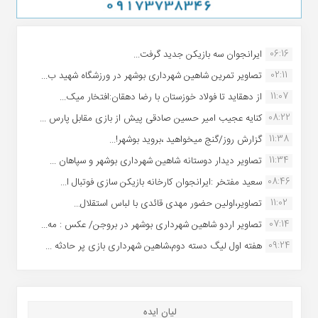
06:16
ایرانجوان سه بازیکن جدید گرفت...
02:11
تصاویر تمرین شاهین شهردارى بوشهر در ورزشگاه شهید ب...
11:07
از دهقاید تا فولاد خوزستان با رضا دهقان:افتخار میک...
08:22
کنایه عجیب امیر حسین صادقی پیش از بازی مقابل پارس ...
11:38
گزارش روز/گنج میخواهید ،بروید بوشهر!...
11:34
تصاویر دیدار دوستانه شاهین شهردارى بوشهر و سپاهان ...
08:46
سعید مفتخر :ایرانجوان کارخانه بازیکن سازی فوتبال ا...
11:02
تصاویر،اولین حضور مهدی قائدی با لباس استقلال...
07:14
تصاویر اردو شاهین شهرداری بوشهر در بروجن/ عکس : مه...
09:24
هفته اول لیگ دسته دوم،شاهین شهرداری بازی پر حادثه ...
لیان ایده