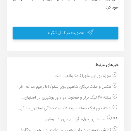
خود کرد.
عضویت در کانال تلگرام
خبر‌های مرتبط
سوژه روز:این ماجرا کاملا واقعی است!...
عکس و مکث:بزرگان شاهین روی سکو/ آقا رحیم مدافع آخر...
هفته 28 لیگ برتر و قضاوت دو داور بوشهری در اصفهان...
هفته دوم لیگ دسته سوم/ شکست خانگی استقلال بنه گز...
48 ساعت پرماجرای فردوسی پور در بوشهر...
گزارش تصویری دیدار شاهین بندرعامری و شاهین لردگان/...