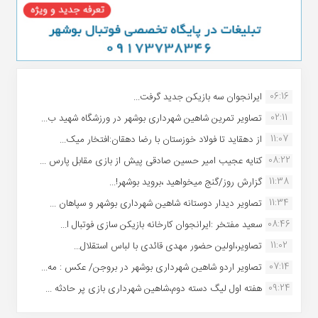
06:16
ایرانجوان سه بازیکن جدید گرفت...
02:11
تصاویر تمرین شاهین شهردارى بوشهر در ورزشگاه شهید ب...
11:07
از دهقاید تا فولاد خوزستان با رضا دهقان:افتخار میک...
08:22
کنایه عجیب امیر حسین صادقی پیش از بازی مقابل پارس ...
11:38
گزارش روز/گنج میخواهید ،بروید بوشهر!...
11:34
تصاویر دیدار دوستانه شاهین شهردارى بوشهر و سپاهان ...
08:46
سعید مفتخر :ایرانجوان کارخانه بازیکن سازی فوتبال ا...
11:02
تصاویر،اولین حضور مهدی قائدی با لباس استقلال...
07:14
تصاویر اردو شاهین شهرداری بوشهر در بروجن/ عکس : مه...
09:24
هفته اول لیگ دسته دوم،شاهین شهرداری بازی پر حادثه ...