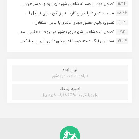
11:34
تصاویر دیدار دوستانه شاهین شهردارى بوشهر و سپاهان ...
08:46
سعید مفتخر :ایرانجوان کارخانه بازیکن سازی فوتبال ا...
11:02
تصاویر،اولین حضور مهدی قائدی با لباس استقلال...
07:14
تصاویر اردو شاهین شهرداری بوشهر در بروجن/ عکس : مه...
09:24
هفته اول لیگ دسته دوم،شاهین شهرداری بازی پر حادثه ...
لیان ایده
طراحی سایت در بوشهر
اسپید پیامک
پنل پیامکی با ۹۵٪ تخفیف خرید پنل