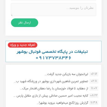
06:16
ایرانجوان سه بازیکن جدید گرفت...
02:11
تصاویر تمرین شاهین شهردارى بوشهر در ورزشگاه شهید ب...
11:07
از دهقاید تا فولاد خوزستان با رضا دهقان:افتخار میک...
08:22
کنایه عجیب امیر حسین صادقی پیش از بازی مقابل پارس ...
11:38
گزارش روز/گنج میخواهید ،بروید بوشهر!...