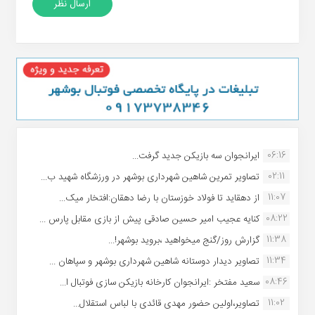
06:16
ایرانجوان سه بازیکن جدید گرفت...
02:11
تصاویر تمرین شاهین شهردارى بوشهر در ورزشگاه شهید ب...
11:07
از دهقاید تا فولاد خوزستان با رضا دهقان:افتخار میک...
08:22
کنایه عجیب امیر حسین صادقی پیش از بازی مقابل پارس ...
11:38
گزارش روز/گنج میخواهید ،بروید بوشهر!...
11:34
تصاویر دیدار دوستانه شاهین شهردارى بوشهر و سپاهان ...
08:46
سعید مفتخر :ایرانجوان کارخانه بازیکن سازی فوتبال ا...
11:02
تصاویر،اولین حضور مهدی قائدی با لباس استقلال...