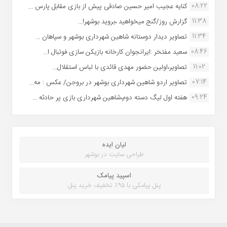
08:22
کنایه عجیب امیر حسین صادقی پیش از بازی مقابل پارس ...
11:38
گزارش روز/گنج میخواهید ،بروید بوشهر!...
11:34
تصاویر دیدار دوستانه شاهین شهردارى بوشهر و سپاهان ...
08:46
سعید مفتخر :ایرانجوان کارخانه بازیکن سازی فوتبال ا...
11:02
تصاویر،اولین حضور مهدی قائدی با لباس استقلال...
07:14
تصاویر اردو شاهین شهرداری بوشهر در بروجن/ عکس : مه...
09:24
هفته اول لیگ دسته دوم،شاهین شهرداری بازی پر حادثه ...
لیان ایده
طراحی سایت در بوشهر
اسپید پیامک
پنل پیامکی با ۹۵٪ تخفیف خرید پنل