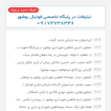
06:16
ایرانجوان سه بازیکن جدید گرفت...
02:11
تصاویر تمرین شاهین شهردارى بوشهر در ورزشگاه شهید ب...
11:07
از دهقاید تا فولاد خوزستان با رضا دهقان:افتخار میک...
08:22
کنایه عجیب امیر حسین صادقی پیش از بازی مقابل پارس ...
11:38
گزارش روز/گنج میخواهید ،بروید بوشهر!...
11:34
تصاویر دیدار دوستانه شاهین شهردارى بوشهر و سپاهان ...
08:46
سعید مفتخر :ایرانجوان کارخانه بازیکن سازی فوتبال ا...
11:02
تصاویر،اولین حضور مهدی قائدی با لباس استقلال...
07:14
تصاویر اردو شاهین شهرداری بوشهر در بروجن/ عکس : مه...
09:24
هفته اول لیگ دسته دوم،شاهین شهرداری بازی پر حادثه ...