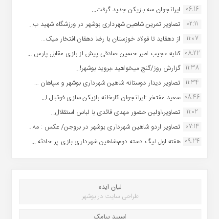
06:16
ایرانجوان سه بازیکن جدید گرفت...
02:11
تصاویر تمرین شاهین شهردارى بوشهر در ورزشگاه شهید ب...
11:07
از دهقاید تا فولاد خوزستان با رضا دهقان:افتخار میک...
08:22
کنایه عجیب امیر حسین صادقی پیش از بازی مقابل پارس ...
11:38
گزارش روز/گنج میخواهید ،بروید بوشهر!...
11:34
تصاویر دیدار دوستانه شاهین شهردارى بوشهر و سپاهان ...
08:46
سعید مفتخر :ایرانجوان کارخانه بازیکن سازی فوتبال ا...
11:02
تصاویر،اولین حضور مهدی قائدی با لباس استقلال...
07:14
تصاویر اردو شاهین شهرداری بوشهر در بروجن/ عکس : مه...
09:24
هفته اول لیگ دسته دوم،شاهین شهرداری بازی پر حادثه ...
لیان ایده
طراحی سایت در بوشهر
اسپید پیامک