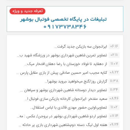
06:16
ایرانجوان سه بازیکن جدید گرفت...
02:11
تصاویر تمرین شاهین شهردارى بوشهر در ورزشگاه شهید ب...
11:07
از دهقاید تا فولاد خوزستان با رضا دهقان:افتخار میک...
08:22
کنایه عجیب امیر حسین صادقی پیش از بازی مقابل پارس ...
11:38
گزارش روز/گنج میخواهید ،بروید بوشهر!...
11:34
تصاویر دیدار دوستانه شاهین شهردارى بوشهر و سپاهان ...
08:46
سعید مفتخر :ایرانجوان کارخانه بازیکن سازی فوتبال ا...
11:02
تصاویر،اولین حضور مهدی قائدی با لباس استقلال...
07:14
تصاویر اردو شاهین شهرداری بوشهر در بروجن/ عکس : مه...
09:24
هفته اول لیگ دسته دوم،شاهین شهرداری بازی پر حادثه ...