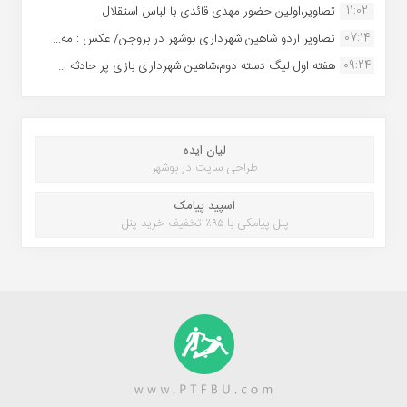
11:02
تصاویر،اولین حضور مهدی قائدی با لباس استقلال...
07:14
تصاویر اردو شاهین شهرداری بوشهر در بروجن/ عکس : مه...
09:24
هفته اول لیگ دسته دوم،شاهین شهرداری بازی پر حادثه ...
لیان ایده
طراحی سایت در بوشهر
اسپید پیامک
پنل پیامکی با ۹۵٪ تخفیف خرید پنل