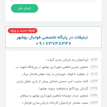
06:16
ایرانجوان سه بازیکن جدید گرفت...
02:11
تصاویر تمرین شاهین شهردارى بوشهر در ورزشگاه شهید ب...
11:07
از دهقاید تا فولاد خوزستان با رضا دهقان:افتخار میک...
08:22
کنایه عجیب امیر حسین صادقی پیش از بازی مقابل پارس ...
11:38
گزارش روز/گنج میخواهید ،بروید بوشهر!...
11:34
تصاویر دیدار دوستانه شاهین شهردارى بوشهر و سپاهان ...
08:46
سعید مفتخر :ایرانجوان کارخانه بازیکن سازی فوتبال ا...