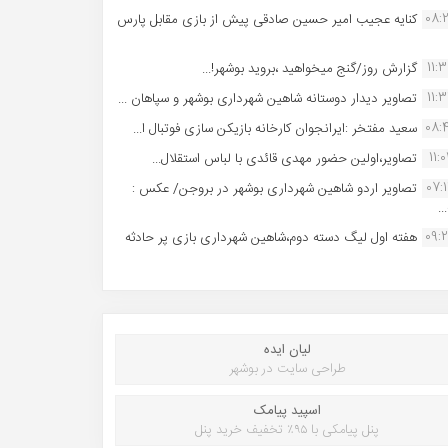
08:
کنایه عجیب امیر حسین صادقی پیش از بازی مقابل پارس
11:
گزارش روز/گنج میخواهید ،بروید بوشهر!...
11:
تصاویر دیدار دوستانه شاهین شهردارى بوشهر و سپاهان ...
08:
سعید مفتخر :ایرانجوان کارخانه بازیکن سازی فوتبال ا...
11:0
تصاویر،اولین حضور مهدی قائدی با لباس استقلال...
07:
تصاویر اردو شاهین شهرداری بوشهر در بروجن/ عکس :
..
09:
هفته اول لیگ دسته دوم،شاهین شهرداری بازی پر حادثه
لیان ایده
طراحی سایت در بوشهر
اسپید پیامک
پنل پیامکی با ۹۵٪ تخفیف خرید پنل