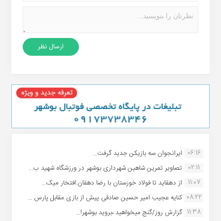
06:16
ایرانجوان سه بازیکن جدید گرفت...
02:11
تصاویر تمرین شاهین شهردارى بوشهر در ورزشگاه شهید ب...
11:07
از دهقاید تا فولاد خوزستان با رضا دهقان:افتخار میک...
08:22
کنایه عجیب امیر حسین صادقی پیش از بازی مقابل پارس ...
11:38
گزارش روز/گنج میخواهید ،بروید بوشهر!...