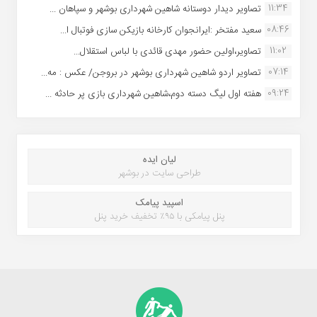
11:34
تصاویر دیدار دوستانه شاهین شهردارى بوشهر و سپاهان ...
08:46
سعید مفتخر :ایرانجوان کارخانه بازیکن سازی فوتبال ا...
11:02
تصاویر،اولین حضور مهدی قائدی با لباس استقلال...
07:14
تصاویر اردو شاهین شهرداری بوشهر در بروجن/ عکس : مه...
09:24
هفته اول لیگ دسته دوم،شاهین شهرداری بازی پر حادثه ...
لیان ایده
طراحی سایت در بوشهر
اسپید پیامک
پنل پیامکی با ۹۵٪ تخفیف خرید پنل