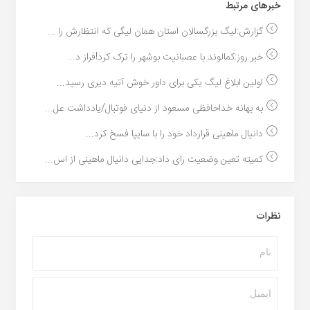
خبر‌های مرتبط
گزارش:لیگ بزرگسالان استان همان لیگی که انتظارش را ...
خبر روز:کمالوند با عصبانیت بوشهر را ترک کرد!فراز د...
اولین ابلاغ لیگ یکی برای داور خوش آتیه دیری رسید...
به بهانه خداحافظی مسعود از دنیای فوتبال/یادداشت عل...
دانیال ماهینی قرارداد خود را با سایپا فسخ کرد...
کمیته تعین وضعیت رای داد:جدایی دانیال ماهینی از اس...
نظرات