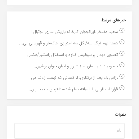
خبر‌های مرتبط
سعید مفتخر :ایرانجوان کارخانه بازیکن سازی فوتبال ا...
هفته نهم لیگ سه/ گل سه امتیازی خاکسار و قهرمانی نی...
تصاویر دیدار پرسپولیس گناوه و استقلال رامشیر/عکس:ا...
تصاویر دیدار ایمان سبز شیراز و ایران جوان بوشهر...
رزاقی راد بعد از برکناری: از کسانی که تهمت زدند می...
قرارداد طارمی با الغرافه تمام شد،مشتریان جدید از ر...
نظرات