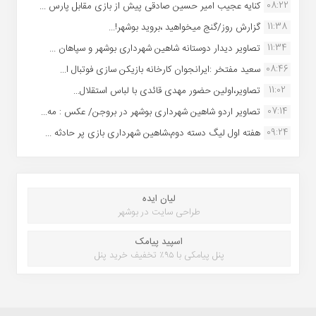
08:22
کنایه عجیب امیر حسین صادقی پیش از بازی مقابل پارس ...
11:38
گزارش روز/گنج میخواهید ،بروید بوشهر!...
11:34
تصاویر دیدار دوستانه شاهین شهردارى بوشهر و سپاهان ...
08:46
سعید مفتخر :ایرانجوان کارخانه بازیکن سازی فوتبال ا...
11:02
تصاویر،اولین حضور مهدی قائدی با لباس استقلال...
07:14
تصاویر اردو شاهین شهرداری بوشهر در بروجن/ عکس : مه...
09:24
هفته اول لیگ دسته دوم،شاهین شهرداری بازی پر حادثه ...
لیان ایده
طراحی سایت در بوشهر
اسپید پیامک
پنل پیامکی با ۹۵٪ تخفیف خرید پنل