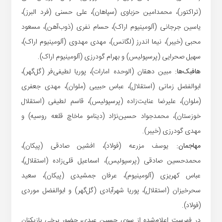
(تراکتور)، محمدامین حزباوی (سپاهان)، علی حسنی (فرد البرز)،
یاسین جرجانی (آلومینیوم اراک)، حسام نفری (ذوب‌آهن)، مسعود
محبی (خیبر)، نیما اندرز (لگانس)، مهدی مهدوی (آلومینیوم اراک)،
سهیل صحرایی (پرسپولیس) و بهرام گودرزی (آلومینیوم اراک).
هافبک‌ها:
مبین دهقان (الوحده امارات)، پوریا لطیفی‌فر (گل‌گهر)،
ابوالفضل زمانی (استقلال)، عباس حبیبی (ملوان)، مهدی جعفری
(ملوان)، علیرضا عنایت‌زاده (پرسپولیس)، قاسم لطیفی (استقلال
خوزستان)، محمدجواد حسین‌نژاد (دینامو ماخاچ قلعه روسیه) و
مهدی گودرزی (خیبر).
مهاجمان:
یوسف مزرعه (فولاد)، افشین صادقی (پیکان)،
محمدحسین صادقی (پرسپولیس)، اسماعیل قلی‌زاده (استقلال)،
عباس کهریزی (آلومینیوم)، عرفان جمشیدی (پیکان)، سعید
سحرخیزان (استقلال)، پوریا شهرآبادی (گل‌گهر) و ابوالفضل موردی
(فولاد).
در فهرست اعلام‌شده از سوی حسین عبدی، حضور برخی بازیکنان