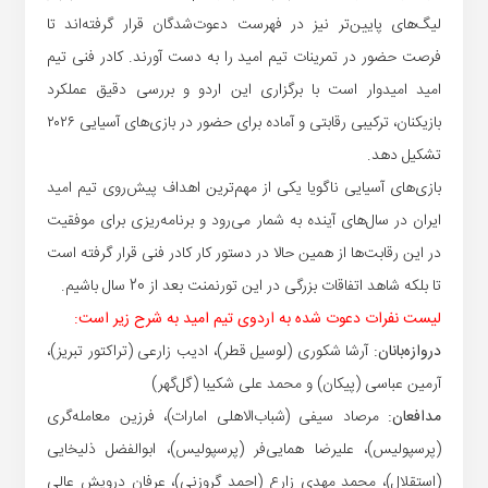
لیگ‌های پایین‌تر نیز در فهرست دعوت‌شدگان قرار گرفته‌اند تا
فرصت حضور در تمرینات تیم امید را به دست آورند. کادر فنی تیم
امید امیدوار است با برگزاری این اردو و بررسی دقیق عملکرد
بازیکنان، ترکیبی رقابتی و آماده برای حضور در بازی‌های آسیایی ۲۰۲۶
تشکیل دهد.
بازی‌های آسیایی ناگویا یکی از مهم‌ترین اهداف پیش‌روی تیم امید
ایران در سال‌های آینده به شمار می‌رود و برنامه‌ریزی برای موفقیت
در این رقابت‌ها از همین حالا در دستور کار کادر فنی قرار گرفته است
تا بلکه شاهد اتفاقات بزرگی در این تورنمنت بعد از 20 سال باشیم.
لیست نفرات دعوت شده به اردوی تیم امید به شرح زیر است:
دروازه‌بانان:
آرشا شکوری (لوسیل قطر)، ادیب زارعی (تراکتور تبریز)،
آرمین عباسی (پیکان) و محمد علی شکیبا (گل‌گهر)
مدافعان:
مرصاد سیفی (شباب‌الاهلی امارات)، فرزین معامله‌گری
(پرسپولیس)، علیرضا همایی‌فر (پرسپولیس)، ابوالفضل ذلیخایی
(استقلال)، محمد مهدی زارع (احمد گروزنی)، عرفان درویش عالی