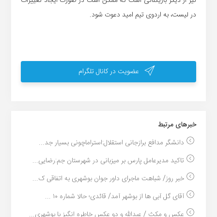
نیز از دیگر بازیکنانی است که ممکن است در صورت ایجاد تغییرات
در لیست، به اردوی تیم امید دعوت شود.
عضویت در کانال تلگرام
خبر‌های مرتبط
دانشگر مدافع برازجانی استقلال:استراماچونی بسیار جد...
تاکید مدیرعامل پارس بر میزبانی در شهرستان جم:رضایی...
خبر روز/ شباهت ماجرای داور جوان بوشهری به اتفاقی ک...
آقای گل آبی ها از بوشهر آمد/ قائدی؛ حالا شماره ۱۰ ...
عکس و مکث / عبدالله و دو عکس خاطره انگیز با بوشهری...