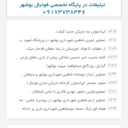
06:16
ایرانجوان سه بازیکن جدید گرفت...
02:11
تصاویر تمرین شاهین شهردارى بوشهر در ورزشگاه شهید ب...
11:07
از دهقاید تا فولاد خوزستان با رضا دهقان:افتخار میک...
08:22
کنایه عجیب امیر حسین صادقی پیش از بازی مقابل پارس ...
11:38
گزارش روز/گنج میخواهید ،بروید بوشهر!...
11:34
تصاویر دیدار دوستانه شاهین شهردارى بوشهر و سپاهان ...
08:46
سعید مفتخر :ایرانجوان کارخانه بازیکن سازی فوتبال ا...
11:02
تصاویر،اولین حضور مهدی قائدی با لباس استقلال...
07:14
تصاویر اردو شاهین شهرداری بوشهر در بروجن/ عکس : مه...
09:24
هفته اول لیگ دسته دوم،شاهین شهرداری بازی پر حادثه ...