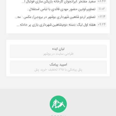
08:46
سعید مفتخر :ایرانجوان کارخانه بازیکن سازی فوتبال ا...
11:02
تصاویر،اولین حضور مهدی قائدی با لباس استقلال...
07:14
تصاویر اردو شاهین شهرداری بوشهر در بروجن/ عکس : مه...
09:24
هفته اول لیگ دسته دوم،شاهین شهرداری بازی پر حادثه ...
لیان ایده
طراحی سایت در بوشهر
اسپید پیامک
پنل پیامکی با ۹۵٪ تخفیف خرید پنل