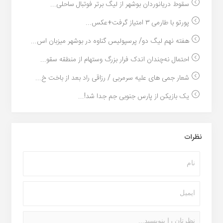
سقوط دریانوردان بوشهر از لیگ برتر فوتبال ساحلی...
پورتو با طارمی ۳ امتیاز گرفت+عکس...
هفته نهم لیگ دو/ پرسپولیس گناوه در بوشهر میزبان اس...
احتمال نه‌چندان اندک فرار بزرگ وستهام از منطقه سقو...
شعار جمی های علیه سرمربی / رزاقی راد بعد از باخت خ...
یک بازیکن از پارس جنوبی جم جدا شد!...
نظرات