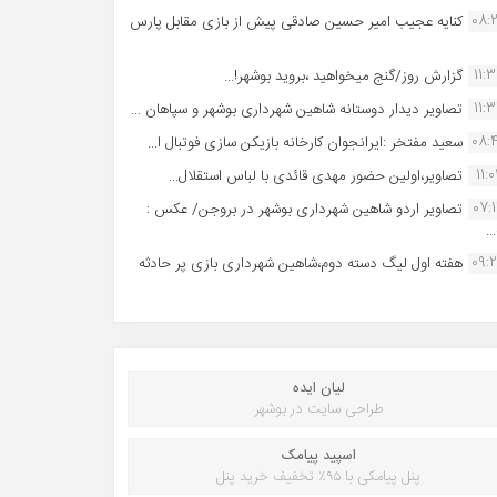
08:
کنایه عجیب امیر حسین صادقی پیش از بازی مقابل پارس
11:
گزارش روز/گنج میخواهید ،بروید بوشهر!...
11:
تصاویر دیدار دوستانه شاهین شهردارى بوشهر و سپاهان ...
08:
سعید مفتخر :ایرانجوان کارخانه بازیکن سازی فوتبال ا...
11:0
تصاویر،اولین حضور مهدی قائدی با لباس استقلال...
07:
تصاویر اردو شاهین شهرداری بوشهر در بروجن/ عکس :
..
09:
هفته اول لیگ دسته دوم،شاهین شهرداری بازی پر حادثه
لیان ایده
طراحی سایت در بوشهر
اسپید پیامک
پنل پیامکی با ۹۵٪ تخفیف خرید پنل