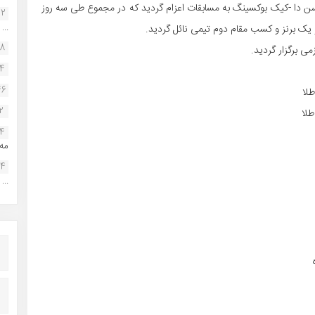
ن دا -کیک بوکسینگ به مسابقات اعزام گردید که در مجموع طی سه روز
22
...
یک برنز و کسب مقام دوم تیمی نائل گردید.
38
ی برگزار گردید.
34
46
2
14
مه.
24
...