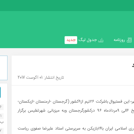
روزنامه
جدول لیگ
جدید
تاریخ انتشار: 01 آگوست 2017
به گزارش روابط عمومی اداره کل ورزش و جوانان استان بوشهر؛ این فستیوال باشرکت ۲۶تیم از۹کشور (گرجستان -ارمنستان -ازبکستان-
16
ترکیه -اذربایجان-ایران-قرقیزستان-روسیه و افغانستان )ازتاریخ ۶الی ۹مردادماه ۹۶ درکشورگرجستان وبه میزبانی شهرتفلیس برگزار
1
ب..
تیم شائولین خوجائوکونگ فو (پنجه ببر)انجمن ووشو جمهوری اسلامی ایران با۱۴بازیکن به سرپرستی استاد علیرضا صفوی ریاست
07