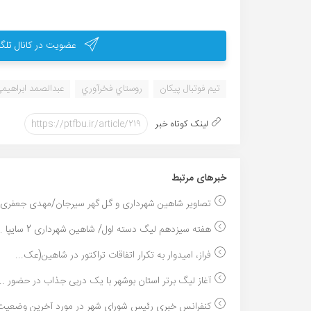
عضویت در کانال تلگر
تيم فوتبال پيكان
روستاي فخرآوري
عبدالصمد ابراهيم
لینک کوتاه خبر
خبر‌های مرتبط
تصاویر شاهین شهرداری و گل گهر سیرجان/مهدی جعفری..
هفته سیزدهم لیگ دسته اول/ شاهین شهرداری 2 سایپا ...
فراز، امیدوار به تکرار اتفاقات تراکتور در شاهین(عک...
آغاز لیگ برتر استان بوشهر با یک دربی جذاب در حضور ...
کنفرانس خبری رئیس شورای شهر در مورد آخرین وضعیت 