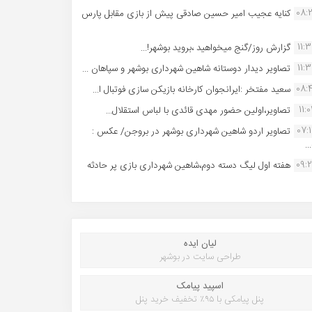
08:
کنایه عجیب امیر حسین صادقی پیش از بازی مقابل پارس
11:
گزارش روز/گنج میخواهید ،بروید بوشهر!...
11:
تصاویر دیدار دوستانه شاهین شهردارى بوشهر و سپاهان ...
08:
سعید مفتخر :ایرانجوان کارخانه بازیکن سازی فوتبال ا...
11:0
تصاویر،اولین حضور مهدی قائدی با لباس استقلال...
07:
تصاویر اردو شاهین شهرداری بوشهر در بروجن/ عکس :
..
09:
هفته اول لیگ دسته دوم،شاهین شهرداری بازی پر حادثه
لیان ایده
طراحی سایت در بوشهر
اسپید پیامک
پنل پیامکی با ۹۵٪ تخفیف خرید پنل