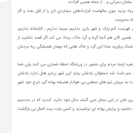
لمان بحرانی و… از جمله همین افرادند.
 بزنید چون سالهاست قراردادهای میلیاردی تان را از قِبَل نفت و گاز
ه محرومند.
فهرست کنم.پارک و شهر بازی نداریم، سینما نداریم ، کتابخانه نداریم،
 همین الان هم آنجا گرما و گرد خاک بیداد می کند.اگر قصد داشتید از
 ماسک بیاورید مبادا این گرد و خاک هایی که مهمان همیشگی ریه مردمان
خشید.اینجا مردم برای حضور در ورزشگاه لحظه شماری می کنند ولی شما
 به جم باعث شد مسئولان یادشان بیاید این شهر زرخیز هتل ندارد.یادشان
خت به مربیان تیم های صنعتی بی هوادار همیشه بهانه گیر، خرج خود شهر
وری شان در این مجال نمی گنجد ،حال خود دانید. آمدید که در خدمتیم
اختید و برایش بهانه ای تراشیدید و کسی بابت بیت المال بی بازگشت