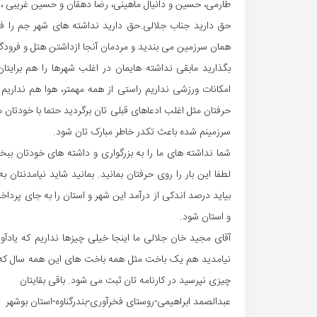
طارمی، حسین و دانیال ماهینی، رضا دهقان و حسین غریبی ، س
حق دارید جناب جلالی.حق دارید نداشته های شهر جم را فریاد
همان سرزمین می بندید و مردمان آنجا ازداشتن هتل و فرودگا
بگذارید مابقی نداشته هایمان در اغلب شهرها را هم برایتان 
امکانات ورزشی نداریم راستی از همه مهمتر، هوا هم نداریم.
حرفتان مثل اغلب ادعاهای قبلی تان برگردید حتما با خودتان
سرزمینم شده باعث تکدر خاطر مبارک تان شود.
شما نداشته های ما را به بزرگواری و داشته های خودتان بب
لطفا این بار را روی حرفتان بمانید. بمانید شاید نیامدنتان
بیاید درصد اندکی از درآمد این شهر و استان را به جای پردا
و استان شود.
آقای مجید خان جلالی ما اینجا خیلی چیزها نداریم که یادآ
نیامدید هم یک باخت مثل همه باخت های این همه سال که ب
چیزی نپرسید در کارنامه تان ثبت می شود. باقی بقایتان
عبدالصمد ابراهیمی-روستای فخرآوری-بندرگناوه-استان بوشهر