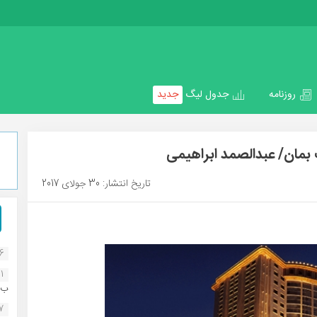
روزنامه
جدول لیگ
جدید
 بمان/ عبدالصمد ابراهیمی
تاریخ انتشار: 30 جولای 2017
16
1
ب..
07