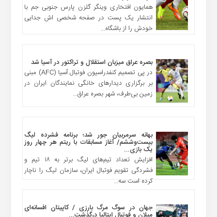
همایون افتخاری وینگر گلزن پارس جنوبی جم با
انتشار یک پست در صفحه شخصی اش جدایی
خودش را از باشگاه...
بصره عراق میزبان استقلال و تراکتور در آسیا شد
در پی تصمیم کنفدراسیون فوتبال آسیا (AFC) مبنی
بر برگزاری دیدارهای خانگی نمایندگان ایران در
زمین بی‌طرف، شهر بصره عراق...
بهانه سرمربیان جور شد؛ برنامه فشرده لیگ
بیست‌وششم/ آغاز مسابقات با ریتم هر چهار روز
یک بازی...
افزایش تعداد تیم‌های لیگ برتر به ۱۸ تیم و
فشردگی تقویم فوتبال ایران، سازمان لیگ را ناچار
کرده است سه...
جهان در سوگ مرگ‌ بارزی / کاپیتان افسانه‌ای
میلان و فوتبال ایتالیا درگذشت...