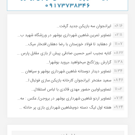
06:16
ایرانجوان سه بازیکن جدید گرفت...
02:11
تصاویر تمرین شاهین شهردارى بوشهر در ورزشگاه شهید ب...
11:07
از دهقاید تا فولاد خوزستان با رضا دهقان:افتخار میک...
08:22
کنایه عجیب امیر حسین صادقی پیش از بازی مقابل پارس ...
11:38
گزارش روز/گنج میخواهید ،بروید بوشهر!...
11:34
تصاویر دیدار دوستانه شاهین شهردارى بوشهر و سپاهان ...
08:46
سعید مفتخر :ایرانجوان کارخانه بازیکن سازی فوتبال ا...
11:02
تصاویر،اولین حضور مهدی قائدی با لباس استقلال...
07:14
تصاویر اردو شاهین شهرداری بوشهر در بروجن/ عکس : مه...
09:24
هفته اول لیگ دسته دوم،شاهین شهرداری بازی پر حادثه ...