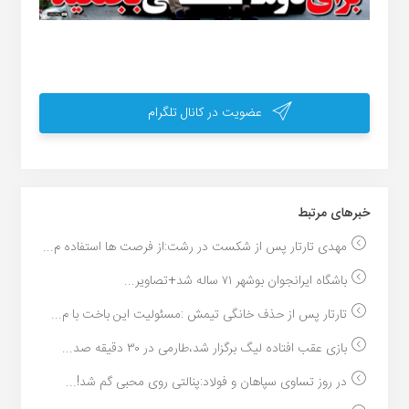
عضویت در کانال تلگرام
خبر‌های مرتبط
مهدی تارتار پس از شکست در رشت:از فرصت ها استفاده م...
باشگاه ایرانجوان بوشهر ۷۱ ساله شد+تصاویر...
تارتار پس از حذف خانگی تیمش :مسئولیت این باخت با م...
بازی عقب افتاده لیگ برگزار شد،طارمی در ۳۰ دقیقه صد...
در روز تساوی سپاهان و فولاد:پنالتی روی محبی گم شد!...