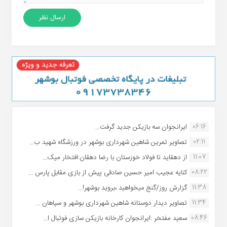
06:16
ایرانجوان سه بازیکن جدید گرفت...
02:11
تصاویر تمرین شاهین شهردارى بوشهر در ورزشگاه شهید ب...
11:07
از دهقاید تا فولاد خوزستان با رضا دهقان:افتخار میک...
08:22
کنایه عجیب امیر حسین صادقی پیش از بازی مقابل پارس ...
11:38
گزارش روز/گنج میخواهید ،بروید بوشهر!...
11:34
تصاویر دیدار دوستانه شاهین شهردارى بوشهر و سپاهان ...
08:46
سعید مفتخر :ایرانجوان کارخانه بازیکن سازی فوتبال ا...