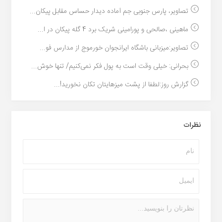
تصاویر، پارس جنوبی جم آماده دیدار حساس مقابل پیکان...
ماهینی ،صالحی و پورامینی شریک برد 4 گله پیکان در ا...
تصاویر:میزبانی باشگاه ایرانجوان خورموج از مدارس فو...
بحرانی: خیلی وقت است به پول فکر نمی‌کنیم/ تنها خوش...
گزارش روز:لطفا از پشت میزهایتان تکان نخورید!...
نظرات