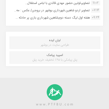
11:02
تصاویر،اولین حضور مهدی قائدی با لباس استقلال...
07:14
تصاویر اردو شاهین شهرداری بوشهر در بروجن/ عکس : مه...
09:24
هفته اول لیگ دسته دوم،شاهین شهرداری بازی پر حادثه ...
لیان ایده
طراحی سایت در بوشهر
اسپید پیامک
پنل پیامکی با ۹۵٪ تخفیف خرید پنل