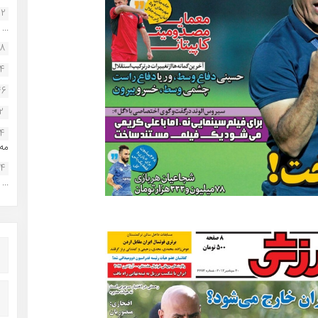
22
...
38
34
46
2
14
مه.
24
...