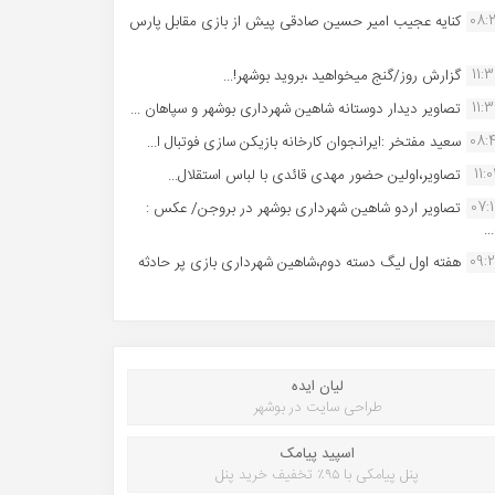
08:
کنایه عجیب امیر حسین صادقی پیش از بازی مقابل پارس
11:
گزارش روز/گنج میخواهید ،بروید بوشهر!...
11:
تصاویر دیدار دوستانه شاهین شهردارى بوشهر و سپاهان ...
08:
سعید مفتخر :ایرانجوان کارخانه بازیکن سازی فوتبال ا...
11:0
تصاویر،اولین حضور مهدی قائدی با لباس استقلال...
07:
تصاویر اردو شاهین شهرداری بوشهر در بروجن/ عکس :
..
09:
هفته اول لیگ دسته دوم،شاهین شهرداری بازی پر حادثه
لیان ایده
طراحی سایت در بوشهر
اسپید پیامک
پنل پیامکی با ۹۵٪ تخفیف خرید پنل