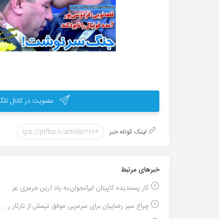
عضویت در کانال تلگر
لینک کوتاه خبر
خبر‌های مرتبط
کار پسندیده کاپیتان ایرانجوان:به یاد آرین خرمزی عز...
چراغ سبز رضاییان برای سرمربی موفق تیمش:از تارتار ر...