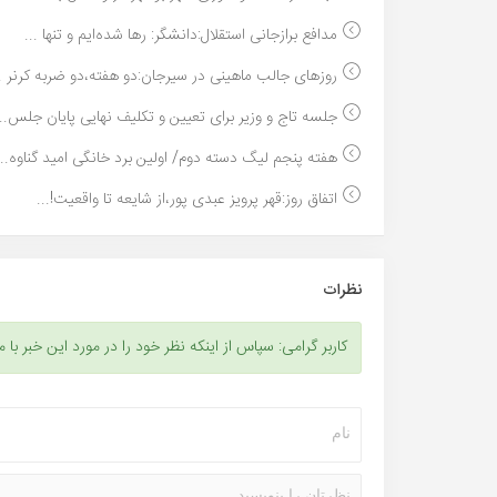
مدافع برازجانی استقلال:دانشگر: رها شده‌ایم و تنها ...
روزهای جالب ماهینی در سیرجان:دو هفته،دو ضربه کرنر ..
جلسه تاج و وزیر برای تعیین و تکلیف نهایی پایان جلس...
هفته پنجم لیگ دسته دوم/ اولین برد خانگی امید گناوه...
اتفاق روز:قهر پرویز عبدی پور،از شایعه تا واقعیت!...
نظرات
کاربر گرامی: سپاس از اینکه نظر خود را در مورد این خبر با م