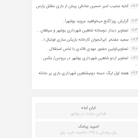
08:
کنایه عجیب امیر حسین صادقی پیش از بازی مقابل پارس
11:
گزارش روز/گنج میخواهید ،بروید بوشهر!...
11:
تصاویر دیدار دوستانه شاهین شهردارى بوشهر و سپاهان ...
08:
سعید مفتخر :ایرانجوان کارخانه بازیکن سازی فوتبال ا...
11:0
تصاویر،اولین حضور مهدی قائدی با لباس استقلال...
07:
تصاویر اردو شاهین شهرداری بوشهر در بروجن/ عکس :
..
09:
هفته اول لیگ دسته دوم،شاهین شهرداری بازی پر حادثه
لیان ایده
طراحی سایت در بوشهر
اسپید پیامک
پنل پیامکی با ۹۵٪ تخفیف خرید پنل