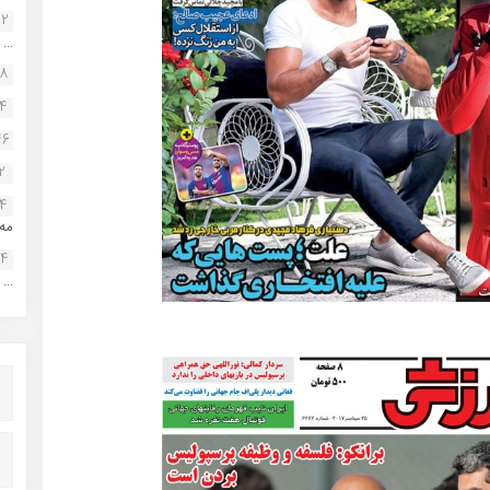
22
...
38
34
46
2
14
مه.
24
...