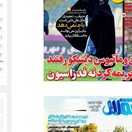
22
...
38
34
46
2
14
مه.
24
...