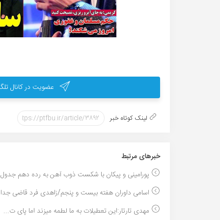
عضویت در کانال تلگر
لینک کوتاه خبر
خبر‌های مرتبط
پورامینی و پیکان با شکست ذوب آهن به رده دهم جدول ر
اسامی داوران هفته بیست و پنجم/زاهدی فرد قاضی جدال 
مهدی تارتار:این تعطیلات به ما لطمه میزند اما پای ت...