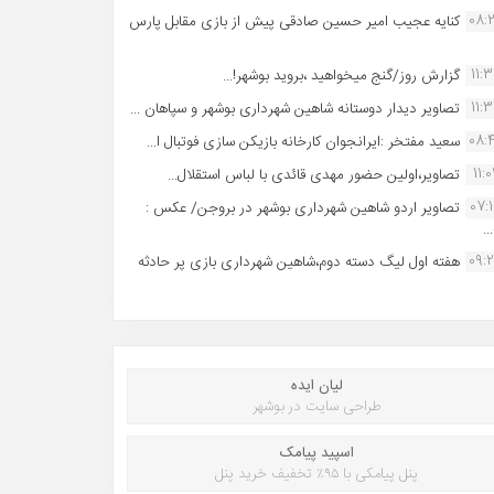
08:
کنایه عجیب امیر حسین صادقی پیش از بازی مقابل پارس
11:
گزارش روز/گنج میخواهید ،بروید بوشهر!...
11:
تصاویر دیدار دوستانه شاهین شهردارى بوشهر و سپاهان ...
08:
سعید مفتخر :ایرانجوان کارخانه بازیکن سازی فوتبال ا...
11:0
تصاویر،اولین حضور مهدی قائدی با لباس استقلال...
07:
تصاویر اردو شاهین شهرداری بوشهر در بروجن/ عکس :
..
09:
هفته اول لیگ دسته دوم،شاهین شهرداری بازی پر حادثه
لیان ایده
طراحی سایت در بوشهر
اسپید پیامک
پنل پیامکی با ۹۵٪ تخفیف خرید پنل