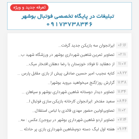
06:16
ایرانجوان سه بازیکن جدید گرفت...
02:11
تصاویر تمرین شاهین شهردارى بوشهر در ورزشگاه شهید ب...
11:07
از دهقاید تا فولاد خوزستان با رضا دهقان:افتخار میک...
08:22
کنایه عجیب امیر حسین صادقی پیش از بازی مقابل پارس ...
11:38
گزارش روز/گنج میخواهید ،بروید بوشهر!...
11:34
تصاویر دیدار دوستانه شاهین شهردارى بوشهر و سپاهان ...
08:46
سعید مفتخر :ایرانجوان کارخانه بازیکن سازی فوتبال ا...
11:02
تصاویر،اولین حضور مهدی قائدی با لباس استقلال...
07:14
تصاویر اردو شاهین شهرداری بوشهر در بروجن/ عکس : مه...
09:24
هفته اول لیگ دسته دوم،شاهین شهرداری بازی پر حادثه ...