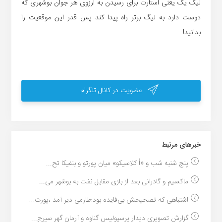
لیگ یک یعنی استارت برای رسیدن به آرزوی هر جوان بوشهری که
دوست دارد به لیگ برتر راه پیدا کند پس قدر این موقعیت را
بدانید!
عضویت در کانال تلگرام
خبر‌های مرتبط
پنج شنبه شب و «اُ‌ کلاسیکو» میان پورتو و بنفیکا تح...
ماکسیم و گادرانی بعد از بازی مقابل نفت به بوشهر می...
اشتباهی که تصحیحش بی‌فایده بود؛طارمی دیر آمد ،پورت...
گزارش تصویری دیدار پرسپولیس گناوه و آرمان گهر سیرج...