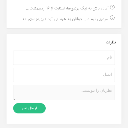
آماده باش به لیگ برتری‌ها؛ استارت از 16 اردیبهشت...
سرمربی تیم ملی جوانان به اهرم می آید / پورموسوی مه...
نظرات