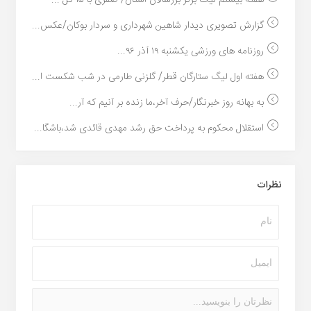
هفته بیستم لیگ برتر بزرسالان استان/ صفری با ۱۵ گل ...
گزارش تصویری دیدار شاهین شهرداری و سردار بوکان/عکس...
روزنامه های ورزشی یکشنبه ۱۹ آذر ۹۶...
هفته اول لیگ ستارگان قطر/ گلزنی طارمی در شب شکست ا...
به بهانه روز خبرنگار/حرف آخر،ما زنده بر آنیم که آر...
استقلال محکوم به پرداخت حق رشد مهدی قائدی شد،باشگا...
نظرات