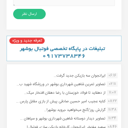
06:16
ایرانجوان سه بازیکن جدید گرفت...
02:11
تصاویر تمرین شاهین شهردارى بوشهر در ورزشگاه شهید ب...
11:07
از دهقاید تا فولاد خوزستان با رضا دهقان:افتخار میک...
08:22
کنایه عجیب امیر حسین صادقی پیش از بازی مقابل پارس ...
11:38
گزارش روز/گنج میخواهید ،بروید بوشهر!...
11:34
تصاویر دیدار دوستانه شاهین شهردارى بوشهر و سپاهان ...
08:46
سعید مفتخر :ایرانجوان کارخانه بازیکن سازی فوتبال ا...