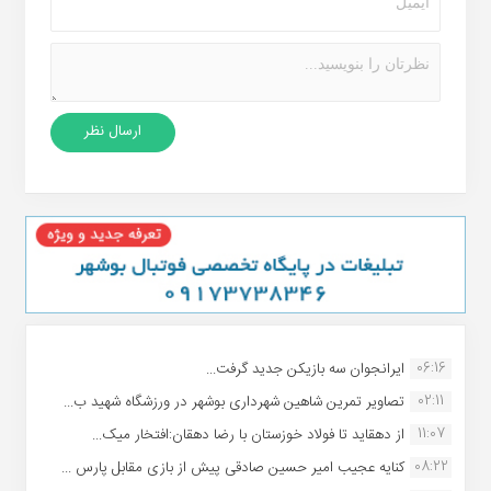
06:16
ایرانجوان سه بازیکن جدید گرفت...
02:11
تصاویر تمرین شاهین شهردارى بوشهر در ورزشگاه شهید ب...
11:07
از دهقاید تا فولاد خوزستان با رضا دهقان:افتخار میک...
08:22
کنایه عجیب امیر حسین صادقی پیش از بازی مقابل پارس ...