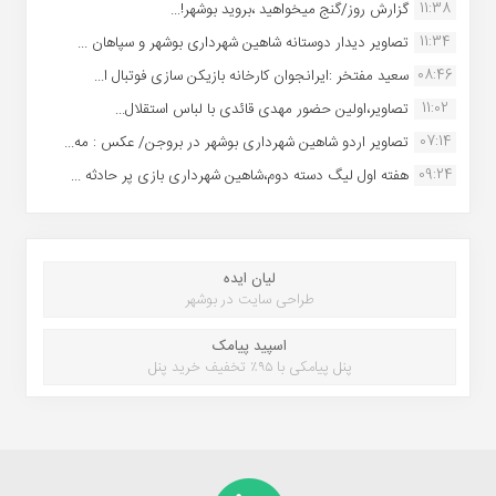
11:38
گزارش روز/گنج میخواهید ،بروید بوشهر!...
11:34
تصاویر دیدار دوستانه شاهین شهردارى بوشهر و سپاهان ...
08:46
سعید مفتخر :ایرانجوان کارخانه بازیکن سازی فوتبال ا...
11:02
تصاویر،اولین حضور مهدی قائدی با لباس استقلال...
07:14
تصاویر اردو شاهین شهرداری بوشهر در بروجن/ عکس : مه...
09:24
هفته اول لیگ دسته دوم،شاهین شهرداری بازی پر حادثه ...
لیان ایده
طراحی سایت در بوشهر
اسپید پیامک
پنل پیامکی با ۹۵٪ تخفیف خرید پنل